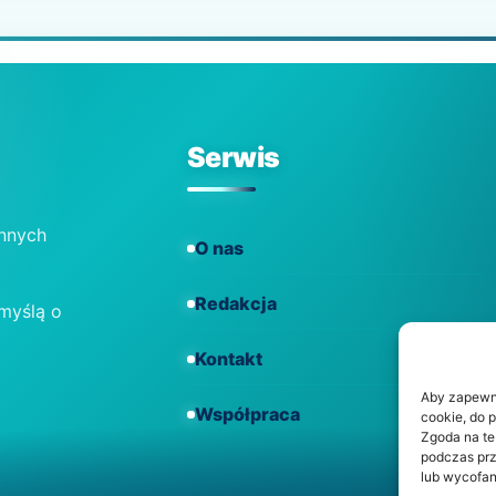
Serwis
ennych
O nas
Redakcja
 myślą o
Kontakt
Aby zapewnić
Współpraca
cookie, do 
Zgoda na te
podczas prz
lub wycofan