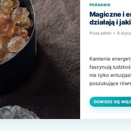
PORADNIK
Magiczne i e
działają i ja
Przez
admin
8 stycz
Kamienie energet
fascynują ludzkoś
nie tylko entuzja
poszukujące równ
kamień ma swoje u
starożytnych wie
DOWIEDZ SIĘ WIĘ
oraz otaczającą n
jak działają…