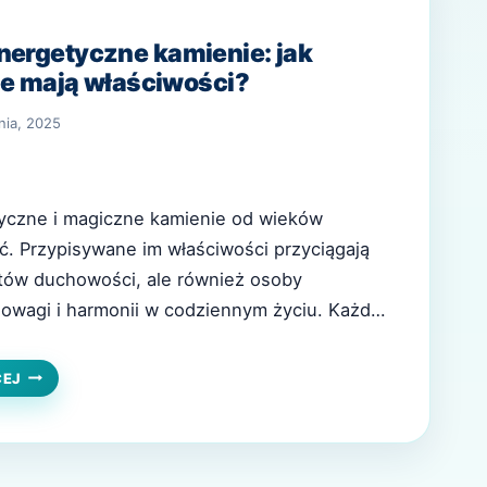
nergetyczne kamienie: jak
kie mają właściwości?
nia, 2025
yczne i magiczne kamienie od wieków
ć. Przypisywane im właściwości przyciągają
stów duchowości, ale również osoby
owagi i harmonii w codziennym życiu. Każdy
nikalne energie i cechy, które według
rzeń mogą wpływać na zdrowie, samopoczucie
MAGICZNE
CEJ
I
as przestrzeń. W tym artykule przyjrzymy się,
ENERGETYCZNE
KAMIENIE:
JAK
DZIAŁAJĄ