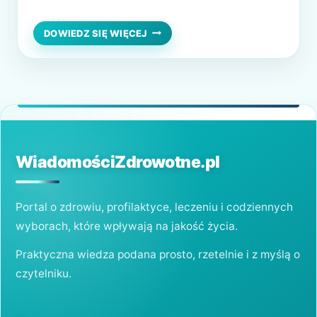
czasem stały się codziennością dla wielu
pacjentów. Konsultacje telefoniczne lub w
TELEPORADY
DOWIEDZ SIĘ WIĘCEJ
MEDYCZNE
formie wideorozmów budzą jednak skrajne
–
emocje. Jedni doceniają ich dostępność i
CZY
TO
wygodę, inni obawiają się obniżenia jakości
DOBRE,
opieki medycznej. Czy teleporady są
CZY
rzeczywiście dobrym…
ZŁE
ROZWIĄZANIE?
WiadomościZdrowotne.pl
Portal o zdrowiu, profilaktyce, leczeniu i codziennych
wyborach, które wpływają na jakość życia.
Praktyczna wiedza podana prosto, rzetelnie i z myślą o
czytelniku.