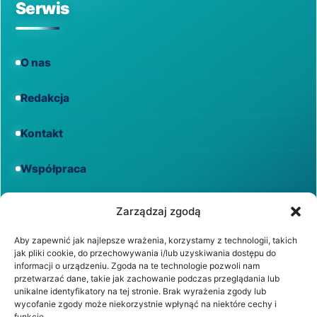
Serwis
O nas
Redakcja
Kontakt
Współpraca
Informacje
Zarządzaj zgodą
Aby zapewnić jak najlepsze wrażenia, korzystamy z technologii, takich
jak pliki cookie, do przechowywania i/lub uzyskiwania dostępu do
Regulamin
informacji o urządzeniu. Zgoda na te technologie pozwoli nam
przetwarzać dane, takie jak zachowanie podczas przeglądania lub
unikalne identyfikatory na tej stronie. Brak wyrażenia zgody lub
Polityka prywatności
wycofanie zgody może niekorzystnie wpłynąć na niektóre cechy i
funkcje.