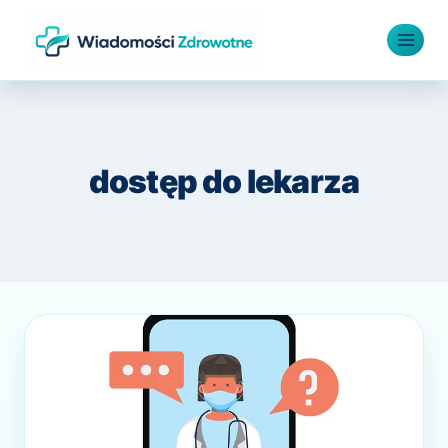
Przejdź
do
treści
dostęp do lekarza