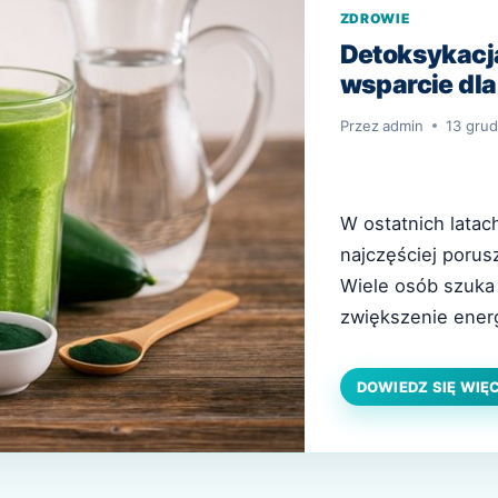
ZDROWIE
Detoksykacj
wsparcie dla
Przez
admin
13 grud
W ostatnich latac
najczęściej porus
Wiele osób szuka
zwiększenie energ
przejadania się, s
łatwo jednak pogu
DOWIEDZ SIĘ WIĘ
rzetelną wiedzą. 