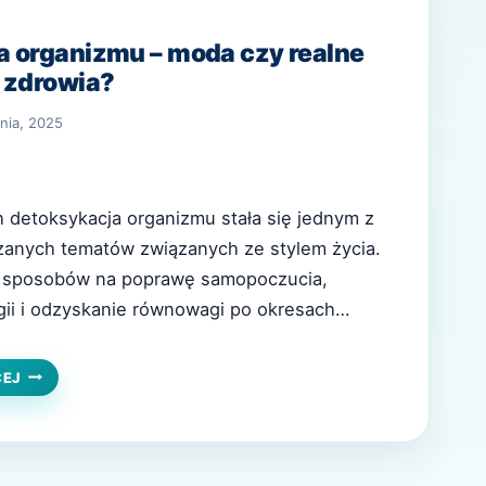
a organizmu – moda czy realne
 zdrowia?
nia, 2025
h detoksykacja organizmu stała się jednym z
zanych tematów związanych ze stylem życia.
 sposobów na poprawę samopoczucia,
ii i odzyskanie równowagi po okresach
tresu czy braku ruchu. W natłoku informacji
bić się między marketingowymi hasłami a
DETOKSYKACJA
CEJ
ORGANIZMU
Czy detoksykacja rzeczywiście ma sens, czy…
–
MODA
CZY
REALNE