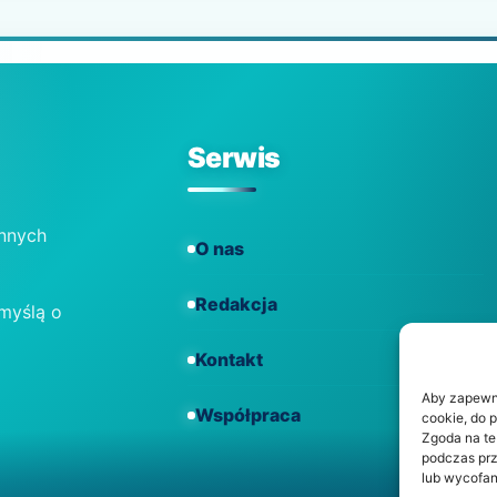
Serwis
ennych
O nas
Redakcja
 myślą o
Kontakt
Aby zapewnić
Współpraca
cookie, do 
Zgoda na te
podczas prz
lub wycofan