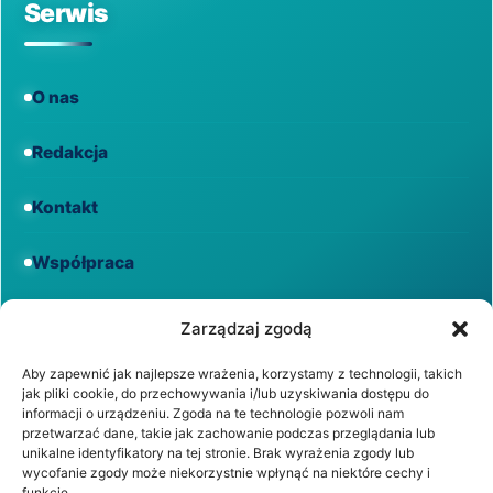
Serwis
O nas
Redakcja
Kontakt
Współpraca
Informacje
Zarządzaj zgodą
Aby zapewnić jak najlepsze wrażenia, korzystamy z technologii, takich
jak pliki cookie, do przechowywania i/lub uzyskiwania dostępu do
Regulamin
informacji o urządzeniu. Zgoda na te technologie pozwoli nam
przetwarzać dane, takie jak zachowanie podczas przeglądania lub
unikalne identyfikatory na tej stronie. Brak wyrażenia zgody lub
Polityka prywatności
wycofanie zgody może niekorzystnie wpłynąć na niektóre cechy i
funkcje.