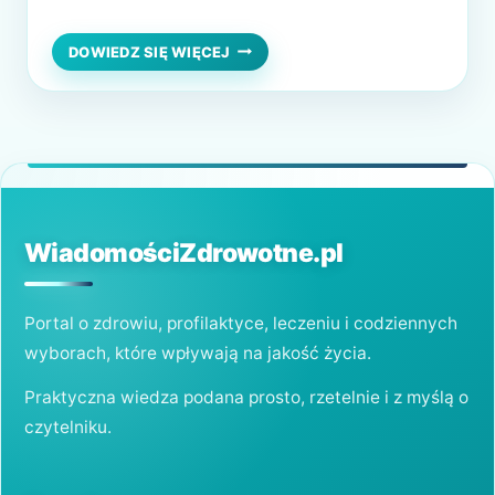
pełni kluczowe funkcje w organizmie.
Zdrowe tłuszcze wspierają pracę mózgu,
JAKIE
DOWIEDZ SIĘ WIĘCEJ
ZDROWE
serca, wpływają na poziom hormonów i
OLEJE
pomagają wchłaniać witaminy rozpuszczalne
I
TŁUSZCZE
w tłuszczach, takie jak A, D, E i K. Warto
WARTO
więc wiedzieć, które tłuszcze warto…
WYBIERAĆ?
WiadomościZdrowotne.pl
Portal o zdrowiu, profilaktyce, leczeniu i codziennych
wyborach, które wpływają na jakość życia.
Praktyczna wiedza podana prosto, rzetelnie i z myślą o
czytelniku.