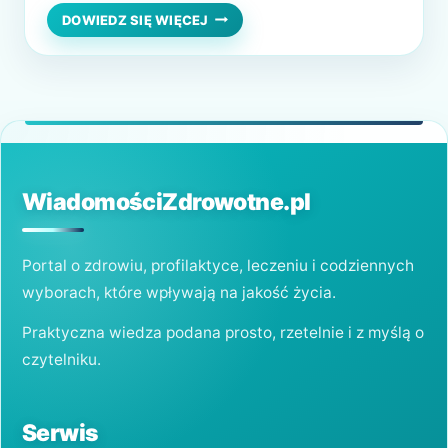
specjalisty. Aby móc wykluczyć inne
JAK
DOWIEDZ SIĘ WIĘCEJ
ZWALCZYĆ
powodu, występowania zaczerwienienia
TRĄDZIK?
skóry. A trądzik dotyczy głównie skóry
twarzy i może pojawiać się tak samo u
nastolatków. Jak również u osób w każdym…
WiadomościZdrowotne.pl
Portal o zdrowiu, profilaktyce, leczeniu i codziennych
wyborach, które wpływają na jakość życia.
Praktyczna wiedza podana prosto, rzetelnie i z myślą o
czytelniku.
Serwis