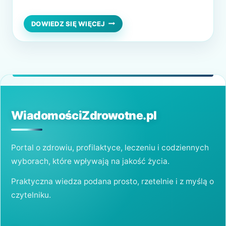
lekarza, wcale nie musi tak być! Dobry
dentysta nie tylko zadba o zdrowie zębów
DENTYSTA
DOWIEDZ SIĘ WIĘCEJ
DLA
Twojego dziecka, ale także wprowadzi
DZIECI
atmosferę komfortu i spokoju. Czy chcesz
W
RADZYNIU
dowiedzieć się, jak pomóc w przygotowaniu
CHEŁMIŃSKIM
do pierwszej wizyty? A może…
WiadomościZdrowotne.pl
Portal o zdrowiu, profilaktyce, leczeniu i codziennych
wyborach, które wpływają na jakość życia.
Praktyczna wiedza podana prosto, rzetelnie i z myślą o
czytelniku.