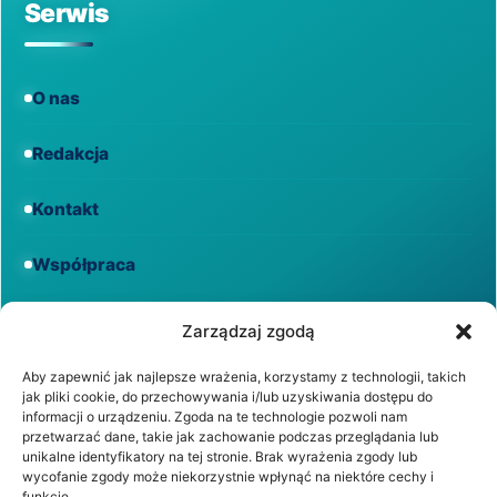
Serwis
O nas
Redakcja
Kontakt
Współpraca
Informacje
Zarządzaj zgodą
Aby zapewnić jak najlepsze wrażenia, korzystamy z technologii, takich
jak pliki cookie, do przechowywania i/lub uzyskiwania dostępu do
Regulamin
informacji o urządzeniu. Zgoda na te technologie pozwoli nam
przetwarzać dane, takie jak zachowanie podczas przeglądania lub
unikalne identyfikatory na tej stronie. Brak wyrażenia zgody lub
Polityka prywatności
wycofanie zgody może niekorzystnie wpłynąć na niektóre cechy i
funkcje.