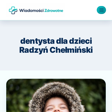
Przejdź
do
treści
dentysta dla dzieci
Radzyń Chełmiński