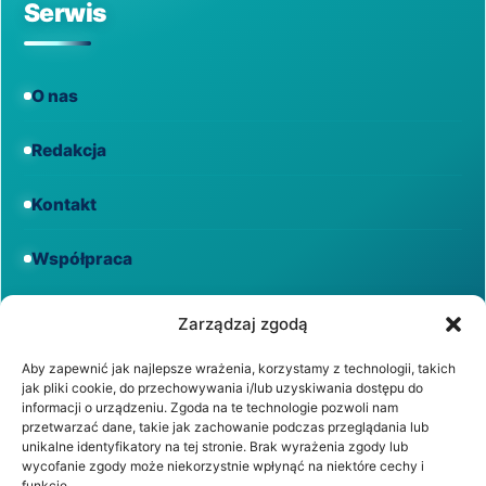
Serwis
O nas
Redakcja
Kontakt
Współpraca
Informacje
Zarządzaj zgodą
Aby zapewnić jak najlepsze wrażenia, korzystamy z technologii, takich
jak pliki cookie, do przechowywania i/lub uzyskiwania dostępu do
Regulamin
informacji o urządzeniu. Zgoda na te technologie pozwoli nam
przetwarzać dane, takie jak zachowanie podczas przeglądania lub
unikalne identyfikatory na tej stronie. Brak wyrażenia zgody lub
Polityka prywatności
wycofanie zgody może niekorzystnie wpłynąć na niektóre cechy i
funkcje.