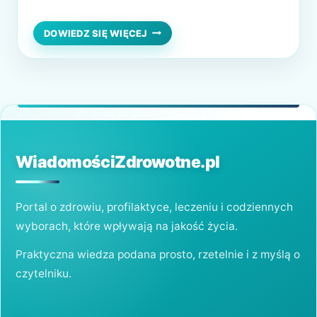
poważniejszych zaburzeń zdrowotnych. W
artykule przyjrzymy się przyczynom
CHRAPANIE
DOWIEDZ SIĘ WIĘCEJ
–
chrapania, jego skutkom oraz sposobom, jak
NIEPOZORNY
skutecznie sobie z nim radzić. Dlaczego
OBJAW,
KTÓRY
chrapiemy? – główne przyczyny Chrapanie
MOŻE
powstaje w wyniku wibracji tkanek…
ZAGRAŻAĆ
ZDROWIU
WiadomościZdrowotne.pl
Portal o zdrowiu, profilaktyce, leczeniu i codziennych
wyborach, które wpływają na jakość życia.
Praktyczna wiedza podana prosto, rzetelnie i z myślą o
czytelniku.