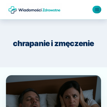
Przejdź
do
treści
chrapanie i zmęczenie