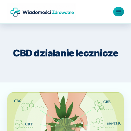
Przejdź
do
treści
CBD działanie lecznicze