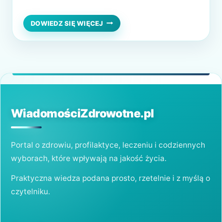
schorzeń. Ma on niezwykle korzystny wpływ
na zdrowie całego ludzkiego organizmu. Co
PROZDROWOTNY
DOWIEDZ SIĘ WIĘCEJ
WPŁYW
ważne, nie ma właściwości odurzających, ani
OLEJKU
uzależniających. Jak działa olej CBD i przy
CBD
NA
jakich chorobach okazuje się wsparciem?
LUDZKI
Czym jest olej CBD?…
ORGANIZM
WiadomościZdrowotne.pl
Portal o zdrowiu, profilaktyce, leczeniu i codziennych
wyborach, które wpływają na jakość życia.
Praktyczna wiedza podana prosto, rzetelnie i z myślą o
czytelniku.