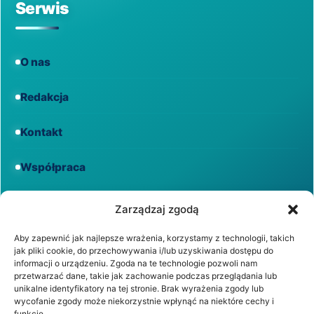
Serwis
O nas
Redakcja
Kontakt
Współpraca
Informacje
Zarządzaj zgodą
Aby zapewnić jak najlepsze wrażenia, korzystamy z technologii, takich
jak pliki cookie, do przechowywania i/lub uzyskiwania dostępu do
Regulamin
informacji o urządzeniu. Zgoda na te technologie pozwoli nam
przetwarzać dane, takie jak zachowanie podczas przeglądania lub
unikalne identyfikatory na tej stronie. Brak wyrażenia zgody lub
Polityka prywatności
wycofanie zgody może niekorzystnie wpłynąć na niektóre cechy i
funkcje.