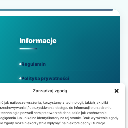
JEST,
OBJAWY,
PRZYCZYNY,
LECZENIE
I
NATURALNE
ŚRODKI
Informacje
ZARADCZE
Regulamin
Polityka prywatności
Zarządzaj zgodą
Polityka cookies
 jak najlepsze wrażenia, korzystamy z technologii, takich jak pliki
przechowywania i/lub uzyskiwania dostępu do informacji o urządzeniu.
 technologie pozwoli nam przetwarzać dane, takie jak zachowanie
eglądania lub unikalne identyfikatory na tej stronie. Brak wyrażenia zgody
ie zgody może niekorzystnie wpłynąć na niektóre cechy i funkcje.