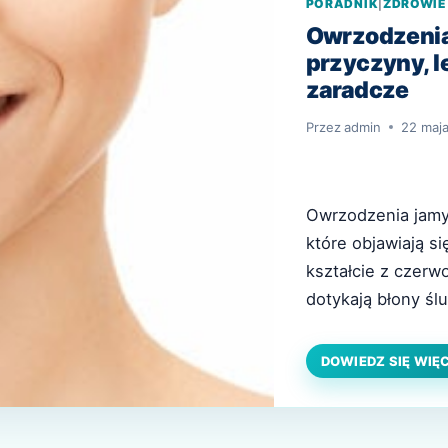
PORADNIK
|
ZDROWIE
Owrzodzenia 
przyczyny, l
zaradcze
Przez
admin
22 maj
Owrzodzenia jamy 
które objawiają si
kształcie z czerw
dotykają błony ślu
ale mogą również 
jeśli objawy są s
DOWIEDZ SIĘ WIĘ
kilku…