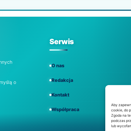
Serwis
ennych
O nas
Redakcja
 myślą o
Kontakt
Aby zapewnić
Współpraca
cookie, do 
Zgoda na te
podczas prz
lub wycofan