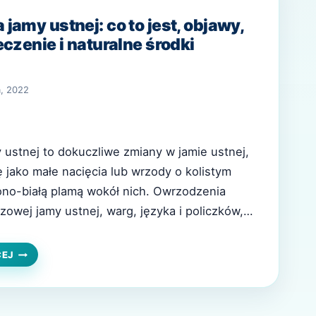
jamy ustnej: co to jest, objawy,
eczenie i naturalne środki
a, 2022
ustnej to dokuczliwe zmiany w jamie ustnej,
ę jako małe nacięcia lub wrzody o kolistym
ono-białą plamą wokół nich. Owrzodzenia
zowej jamy ustnej, warg, języka i policzków,
zaatakować dziąsła. Powodują one ból, ale
zybko leczone, można je złagodzić w ciągu
OWRZODZENIA
CEJ
JAMY
USTNEJ:
CO
TO