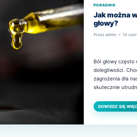
PORADNIK
Jak można w
głowy?
Przez
admin
14 cze
Ból głowy często 
dolegliwości. Cho
zagrożenia dla na
skutecznie utrud
ból głowy związan
może mieć różnor
DOWIEDZ SIĘ WIĘ
uważa się jednak 