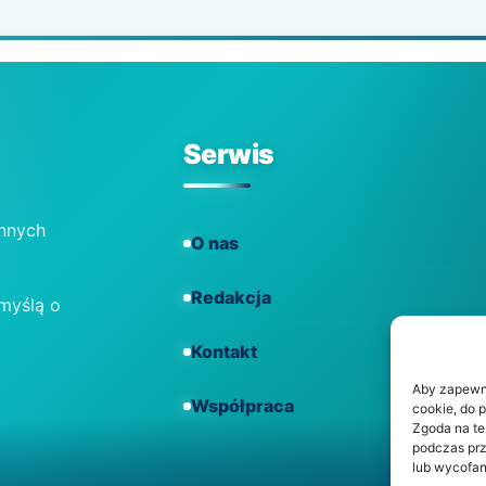
Serwis
ennych
O nas
Redakcja
 myślą o
Kontakt
Aby zapewnić
Współpraca
cookie, do 
Zgoda na te
podczas prz
lub wycofan