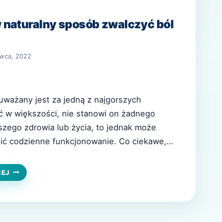
 naturalny sposób zwalczyć ból
rwca, 2022
uważany jest za jedną z najgorszych
ć w większości, nie stanowi on żadnego
szego zdrowia lub życia, to jednak może
nić codzienne funkcjonowanie. Co ciekawe,
y jest z różnymi aspektami naszego życia i
odne podłoże. Za najczęstszą przyczynę
JAK
CEJ
MOŻNA
nadmierny stres, który…
W
NATURALNY
SPOSÓB
ZWALCZYĆ