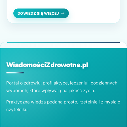
jednak może skutecznie utrudnić codzienne
funkcjonowanie. Co ciekawe, ból głowy
JAK
DOWIEDZ SIĘ WIĘCEJ
MOŻNA
związany jest z różnymi aspektami naszego
W
życia i może mieć różnorodne podłoże. Za
NATURALNY
SPOSÓB
najczęstszą przyczynę uważa się jednak
ZWALCZYĆ
nadmierny stres, który…
BÓL
GŁOWY?
WiadomościZdrowotne.pl
Portal o zdrowiu, profilaktyce, leczeniu i codziennych
wyborach, które wpływają na jakość życia.
Praktyczna wiedza podana prosto, rzetelnie i z myślą o
czytelniku.