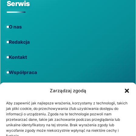
Serwis
O nas
Redakcja
Kontakt
Współpraca
Informacje
Zarządzaj zgodą
Aby zapewnić jak najlepsze wrażenia, korzystamy z technologii, takich
jak pliki cookie, do przechowywania i/lub uzyskiwania dostępu do
Regulamin
informacji o urządzeniu. Zgoda na te technologie pozwoli nam
przetwarzać dane, takie jak zachowanie podczas przeglądania lub
unikalne identyfikatory na tej stronie. Brak wyrażenia zgody lub
Polityka prywatności
wycofanie zgody może niekorzystnie wpłynąć na niektóre cechy i
funkcje.