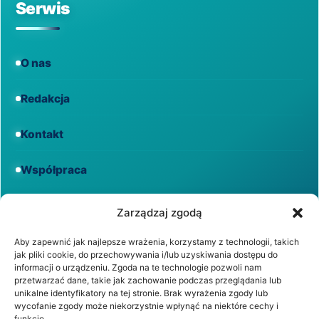
Serwis
O nas
Redakcja
Kontakt
Współpraca
Informacje
Zarządzaj zgodą
Aby zapewnić jak najlepsze wrażenia, korzystamy z technologii, takich
jak pliki cookie, do przechowywania i/lub uzyskiwania dostępu do
Regulamin
informacji o urządzeniu. Zgoda na te technologie pozwoli nam
przetwarzać dane, takie jak zachowanie podczas przeglądania lub
unikalne identyfikatory na tej stronie. Brak wyrażenia zgody lub
Polityka prywatności
wycofanie zgody może niekorzystnie wpłynąć na niektóre cechy i
funkcje.