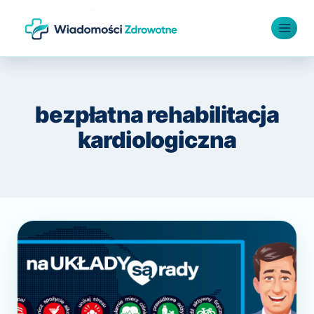
Przejdź
do
treści
bezpłatna rehabilitacja
kardiologiczna