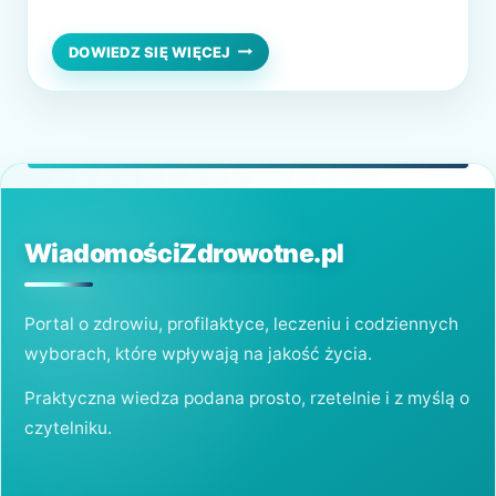
nadciśnieniowa, niedokrwienna choroba
serca i choroby naczyń mózgowych.
„NA
DOWIEDZ SIĘ WIĘCEJ
UKŁADY
Schorzenia te często prowadzą do
SĄ
incydentów kardiologicznych, takich jak
RADY”
–
zawał serca czy udar mózgu, przez co
BEZPŁATNA
stanowią najczęstszą przyczynę zgonów nie
REHABILITACJA
tylko w województwie pomorskim (ponad
KARDIOLOGICZNA!
41%)…
WiadomościZdrowotne.pl
Portal o zdrowiu, profilaktyce, leczeniu i codziennych
wyborach, które wpływają na jakość życia.
Praktyczna wiedza podana prosto, rzetelnie i z myślą o
czytelniku.