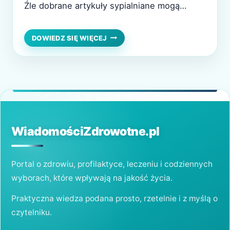
Źle dobrane artykuły sypialniane mogą
bowiem przyczynić się do pojawienia się
reakcji alergicznych i nieprzyjemnych
PORADNIK
DOWIEDZ SIĘ WIĘCEJ
DLA
objawów. Warto zatem poświęcić
ALERGIKÓW
odpowiednią ilość czasu na dobór idealnego
–
JAK
materaca i pościeli, szczególnie latem.
WYBRAĆ
Dowiedz się, jak to zrobić! Właściwości
MATERAC
antyalergiczne Alergicy powinni zachować…
I
POŚCIEL
ODPOWIEDNIE
WiadomościZdrowotne.pl
NA
LATO?
Portal o zdrowiu, profilaktyce, leczeniu i codziennych
wyborach, które wpływają na jakość życia.
Praktyczna wiedza podana prosto, rzetelnie i z myślą o
czytelniku.