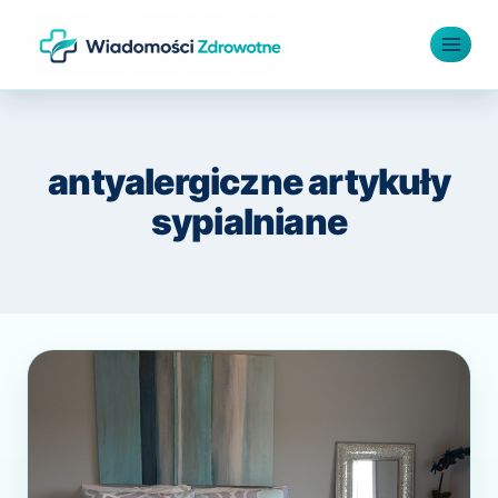
Przejdź
do
treści
antyalergiczne artykuły
sypialniane