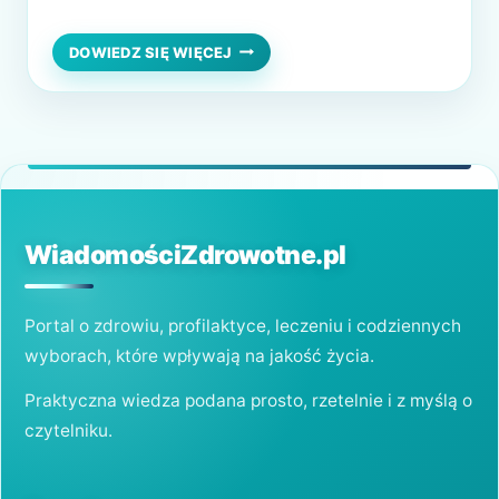
przyczyn, których ustalenie jest niezwykle
ważne dla pomyślności leczenia. Tylko czy
CZY
DOWIEDZ SIĘ WIĘCEJ
POWIĘKSZENIE
ten stan można całkowicie odwrócić?
WĄTROBY
Odpowiedź na to pytanie, znajdziesz w tym
JEST
ODWRACALNE?
artykule. Przyczyny powiększenia wątroby
Wątroba standardowo leży w rejonie
prawego…
WiadomościZdrowotne.pl
Portal o zdrowiu, profilaktyce, leczeniu i codziennych
wyborach, które wpływają na jakość życia.
Praktyczna wiedza podana prosto, rzetelnie i z myślą o
czytelniku.