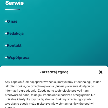
Serwis
O nas
Redakcja
Kontakt
Współpraca
Informacje
Zarządzaj zgodą
Aby zapewnić jak najlepsze wrażenia, korzystamy z technologii, takich
jak pliki cookie, do przechowywania i/lub uzyskiwania dostępu do
Regulamin
informacji o urządzeniu. Zgoda na te technologie pozwoli nam
przetwarzać dane, takie jak zachowanie podczas przeglądania lub
unikalne identyfikatory na tej stronie. Brak wyrażenia zgody lub
Polityka prywatności
wycofanie zgody może niekorzystnie wpłynąć na niektóre cechy i
funkcje.