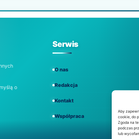
Serwis
ennych
O nas
Redakcja
 myślą o
Kontakt
Aby zapewnić
Współpraca
cookie, do 
Zgoda na te
podczas prz
lub wycofan