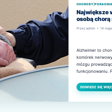
CHOROBY
|
PORADNI
Największe w
osobą chorą
Przez
admin
14 maja
Alzheimer to chor
komórek nerwowyc
mózgu prowadząc
funkcjonowaniu. 
stałej opieki i to
chorej powinien b
DOWIEDZ SIĘ WIĘ
jak się odnaleźć 