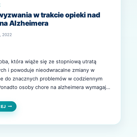
K
yzwania w trakcie opieki nad
 na Alzheimera
, 2022
oba, która wiąże się ze stopniową utratą
h i powoduje nieodwracalne zmiany w
e do znacznych problemów w codziennym
Ponadto osoby chore na alzheimera wymagają
 często przez 24 h na dobę, a opiekun osoby
yć odpowiednio przeszkolony, aby wiedzieć,
NAJWIĘKSZE
CEJ
WYZWANIA
w każdej…
W
TRAKCIE
OPIEKI
NAD