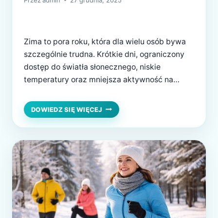
Przez
admin
27 grudnia, 2025
Zima to pora roku, która dla wielu osób bywa
szczególnie trudna. Krótkie dni, ograniczony
dostęp do światła słonecznego, niskie
temperatury oraz mniejsza aktywność na
świeżym powietrzu wpływają na nasze
samopoczucie. Spadek energii, senność i brak
ZIMOWA
DOWIEDZ SIĘ WIĘCEJ
CHANDRA
motywacji często tłumaczymy „zimową
CZY
chandrą”. Coraz częściej jednak pojawia się
DEPRESJA
pytanie, czy to tylko chwilowe obniżenie
SEZONOWA?
nastroju, czy może już…
JAK
JE
ODRÓŻNIĆ
I
KIEDY
REAGOWAĆ