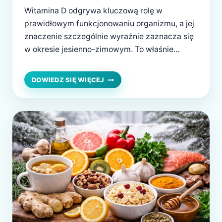
Witamina D odgrywa kluczową rolę w
prawidłowym funkcjonowaniu organizmu, a jej
znaczenie szczególnie wyraźnie zaznacza się
w okresie jesienno-zimowym. To właśnie
wtedy, ze względu na ograniczoną ilość
światła słonecznego, wiele osób narażonych
WITAMINA
DOWIEDZ SIĘ WIĘCEJ
D
jest na jej niedobór. Zimą rzadziej przebywamy
ZIMĄ
na świeżym powietrzu, nosimy odzież
–
zakrywającą niemal całe ciało, a synteza
OBJAWY
skórna witaminy D jest niewystarczająca….
NIEDOBORU
I
BEZPIECZNA
SUPLEMENTACJA