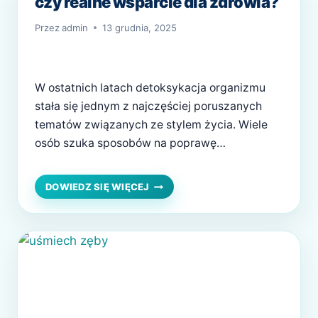
czy realne wsparcie dla zdrowia?
Przez
admin
13 grudnia, 2025
W ostatnich latach detoksykacja organizmu
stała się jednym z najczęściej poruszanych
tematów związanych ze stylem życia. Wiele
osób szuka sposobów na poprawę
samopoczucia, zwiększenie energii i
odzyskanie równowagi po okresach
DETOKSYKACJA
DOWIEDZ SIĘ WIĘCEJ
ORGANIZMU
przejadania się, stresu czy braku ruchu. W
–
natłoku informacji łatwo jednak pogubić się
MODA
między marketingowymi hasłami a rzetelną
CZY
wiedzą. Czy detoksykacja rzeczywiście ma
REALNE
WSPARCIE
sens, czy…
DLA
ZDROWIA?