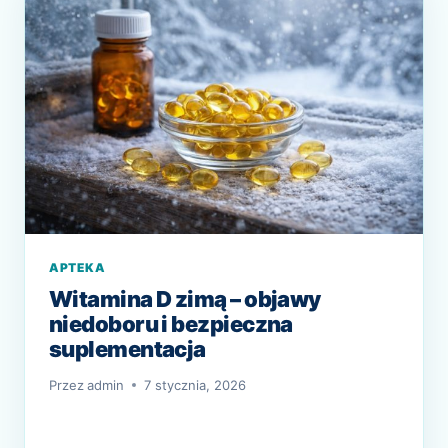
NASTRÓJ
I
ENERGIĘ?
APTEKA
Witamina D zimą – objawy
niedoboru i bezpieczna
suplementacja
Przez
admin
7 stycznia, 2026