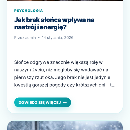
PSYCHOLOGIA
Jak brak słońca wpływa na
nastrój i energię?
Przez
admin
14 stycznia, 2026
Słońce odgrywa znacznie większą rolę w
naszym życiu, niż mogłoby się wydawać na
pierwszy rzut oka. Jego brak nie jest jedynie
kwestią gorszej pogody czy krótszych dni – to
realny czynnik wpływający na funkcjonowanie
organizmu, psychikę oraz poziom energii.
JAK
DOWIEDZ SIĘ WIĘCEJ
BRAK
Jesienią i zimą wiele osób zauważa u siebie
SŁOŃCA
spadek motywacji, przewlekłe zmęczenie czy
WPŁYWA
obniżony nastrój. Nie…
NA