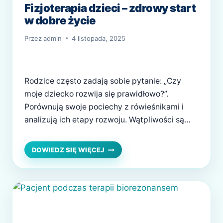
Fizjoterapia dzieci – zdrowy start
w dobre życie
Przez
admin
4 listopada, 2025
Rodzice często zadają sobie pytanie: „Czy
moje dziecko rozwija się prawidłowo?”.
Porównują swoje pociechy z rówieśnikami i
analizują ich etapy rozwoju. Wątpliwości są
zupełnie naturalne, ale nie musisz zgadywać
lub polegać na internetowych poradnikach.
FIZJOTERAPIA
DOWIEDZ SIĘ WIĘCEJ
DZIECI
Konkretną odpowiedź zna wykwalifikowany
–
fizjoterapeuta dziecięcy. Jego pomoc rozwieje
ZDROWY
Twój niepokój i ochroni Twoją pociechę przed
START
poważnymi problemami w dorosłości.
W
DOBRE
Fizjoterapia…
ŻYCIE