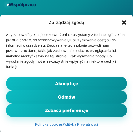
Współpraca
Informacje
Zarządzaj zgodą
Aby zapewnić jak najlepsze wrażenia, korzystamy z technologii, takich
jak pliki cookie, do przechowywania i/lub uzyskiwania dostępu do
Regulamin
informacji o urządzeniu. Zgoda na te technologie pozwoli nam
przetwarzać dane, takie jak zachowanie podczas przeglądania lub
unikalne identyfikatory na tej stronie. Brak wyrażenia zgody lub
Polityka prywatności
wycofanie zgody może niekorzystnie wpłynąć na niektóre cechy i
funkcje.
Polityka cookies
Akceptuję
Odmów
© 2026 WiadomościZdrowotne.pl. Wszystkie prawa
zastrzeżone.
Zobacz preferencje
Polityka cookies
Polityka Prywatności