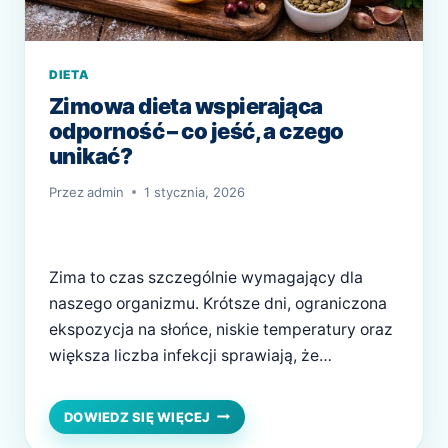
DIETA
Zimowa dieta wspierająca
odporność – co jeść, a czego
unikać?
Przez
admin
1 stycznia, 2026
Zima to czas szczególnie wymagający dla
naszego organizmu. Krótsze dni, ograniczona
ekspozycja na słońce, niskie temperatury oraz
większa liczba infekcji sprawiają, że
odporność bywa wystawiona na ciężką próbę.
Właśnie w tym okresie wiele osób częściej
ZIMOWA
DOWIEDZ SIĘ WIĘCEJ
DIETA
choruje, odczuwa spadek energii i pogorszenie