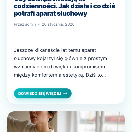
codzienności. Jak działa i co dziś
potrafi aparat słuchowy
Przez
admin
26 stycznia, 2026
Jeszcze kilkanaście lat temu aparat
słuchowy kojarzył się głównie z prostym
wzmacnianiem dźwięku i kompromisem
między komfortem a estetyką. Dziś to
zaawansowane technologicznie urządzenie
medyczne, które aktywnie wspiera mózg w
GDY
DOWIEDZ SIĘ WIĘCEJ
DŹWIĘKI
odbiorze dźwięków i pomaga funkcjonować
WRACAJĄ
w złożonym, dynamicznym środowisku
DO
CODZIENNOŚCI.
akustycznym. Nowoczesne rozwiązania
JAK
zmieniają sposób, w jaki osoby z ubytkiem
DZIAŁA