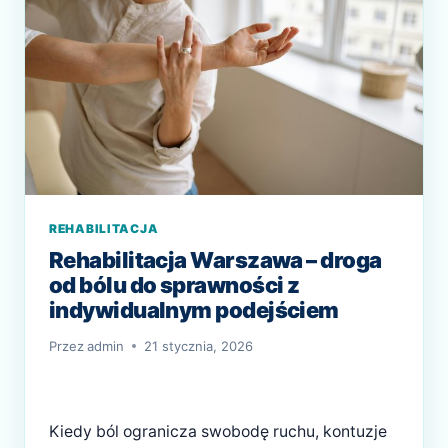
słuchu uczestniczą w rozmowach, pracy i…
I
CO
DZIŚ
POTRAFI
APARAT
SŁUCHOWY
REHABILITACJA
Rehabilitacja Warszawa – droga
od bólu do sprawności z
indywidualnym podejściem
Przez
admin
21 stycznia, 2026
Kiedy ból ogranicza swobodę ruchu, kontuzje