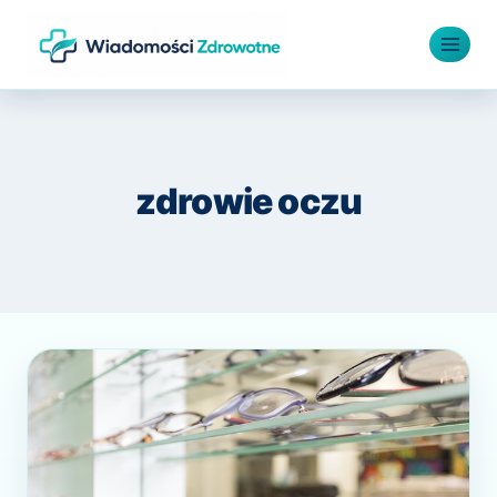
Przejdź
do
treści
zdrowie oczu