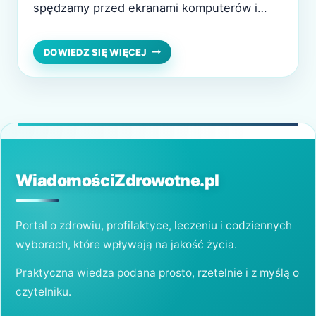
spędzamy przed ekranami komputerów i
telefonów. Dla osób z wadą wzroku
podstawowym dylematem pozostaje wybór:
OKULARY
DOWIEDZ SIĘ WIĘCEJ
CZY
okulary czy soczewki kontaktowe? Oba
SOCZEWKI
rozwiązania mają swoje zalety i
KONTAKTOWE
–
ograniczenia, a decyzja często zależy od
CO
stylu życia, wygody i indywidualnych
WYBRAĆ
potrzeb. Oto kilka wskazówek,…
DLA
ZDROWIA
OCZU?
WiadomościZdrowotne.pl
Portal o zdrowiu, profilaktyce, leczeniu i codziennych
wyborach, które wpływają na jakość życia.
Praktyczna wiedza podana prosto, rzetelnie i z myślą o
czytelniku.