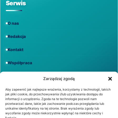
Serwis
O nas
Redakcja
Kontakt
Współpraca
Informacje
Zarządzaj zgodą
Aby zapewnić jak najlepsze wrażenia, korzystamy z technologii, takich
jak pliki cookie, do przechowywania i/lub uzyskiwania dostępu do
Regulamin
informacji o urządzeniu. Zgoda na te technologie pozwoli nam
przetwarzać dane, takie jak zachowanie podczas przeglądania lub
unikalne identyfikatory na tej stronie. Brak wyrażenia zgody lub
Polityka prywatności
wycofanie zgody może niekorzystnie wpłynąć na niektóre cechy i
funkcje.