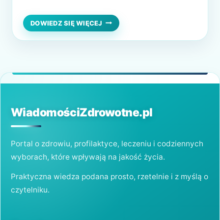
przerzedzania włosów w różnym stopniu,
zwłaszcza w zaawansowanym wieku.
PRZESZCZEP
DOWIEDZ SIĘ WIĘCEJ
WŁOSÓW
Nowoczesny przeszczep włosów u kobiet
U
Chirurgia przeszczepu włosów osiągnęła
KOBIET:
ZABIEGI
nowy poziom doskonałości w ciągu ostatniej
NA
dekady. transplantacji włosów. Przeszczep
WYPADANIE
włosów metodą FUE Przeszczep włosów
WŁOSÓW
metodą FUE, jest najpopularniejszą…
WiadomościZdrowotne.pl
Portal o zdrowiu, profilaktyce, leczeniu i codziennych
wyborach, które wpływają na jakość życia.
Praktyczna wiedza podana prosto, rzetelnie i z myślą o
czytelniku.