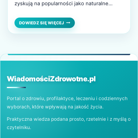
zyskują na popularności jako naturalne
środki wspierające zdrowie. Te unikalne
substancje, znane ze swojej zdolności do
ADAPTOGENY
DOWIEDZ SIĘ WIĘCEJ
–
zwiększania odporności organizmu na stres,
NATURALNE
mogą oferować szeroki zakres korzyści, od
WSPARCIE
DLA
poprawy samopoczucia po wsparcie w
ORGANIZMU
utrzymaniu równowagi hormonalnej i
W
psychicznej. W tym…
STRESUJĄCYCH
CZASACH
WiadomościZdrowotne.pl
Portal o zdrowiu, profilaktyce, leczeniu i codziennych
wyborach, które wpływają na jakość życia.
Praktyczna wiedza podana prosto, rzetelnie i z myślą o
czytelniku.