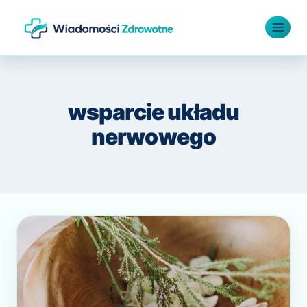
Przejdź
do
treści
wsparcie układu
nerwowego