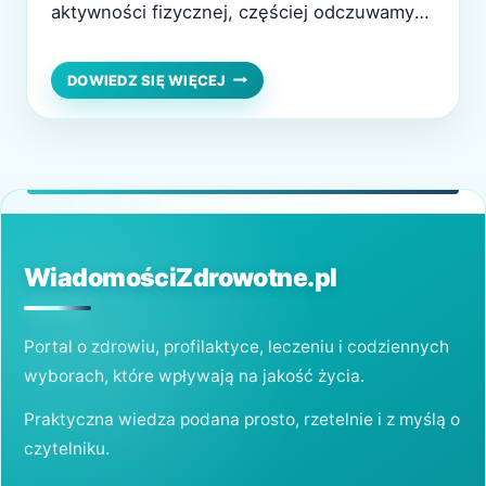
aktywności fizycznej, częściej odczuwamy
zmęczenie i rozdrażnienie. Czy jednak
rzeczywiście zimą „wszystko jest
CZY
DOWIEDZ SIĘ WIĘCEJ
ZIMĄ
trudniejsze”, czy to raczej efekt stylu życia i
NAPRAWDĘ
naszych nawyków? Odpowiedź leży na styku
„WSZYSTKO
JEST
biologii i środowiska, w którym
TRUDNIEJSZE”?
funkcjonujemy. Z perspektywy zdrowia…
BIOLOGIA
KONTRA
STYL
ŻYCIA
WiadomościZdrowotne.pl
Portal o zdrowiu, profilaktyce, leczeniu i codziennych
wyborach, które wpływają na jakość życia.
Praktyczna wiedza podana prosto, rzetelnie i z myślą o
czytelniku.