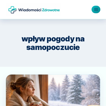
Przejdź
do
treści
wpływ pogody na
samopoczucie