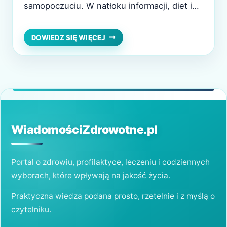
samopoczuciu. W natłoku informacji, diet i
sprzecznych opinii łatwo się pogubić,
dlatego wiele osób zadaje sobie pytanie, od
JAK
DOWIEDZ SIĘ WIĘCEJ
ZDROWO
czego właściwie zacząć. Czy zdrowe
SIĘ
jedzenie musi być skomplikowane i drogie?
ODŻYWIAĆ?
PODSTAWY,
Czy wymaga rezygnacji ze wszystkich
KTÓRE
ulubionych potraw? W…
WSPIERAJĄ
ORGANIZM
KAŻDEGO
DNIA
WiadomościZdrowotne.pl
Portal o zdrowiu, profilaktyce, leczeniu i codziennych
wyborach, które wpływają na jakość życia.
Praktyczna wiedza podana prosto, rzetelnie i z myślą o
czytelniku.