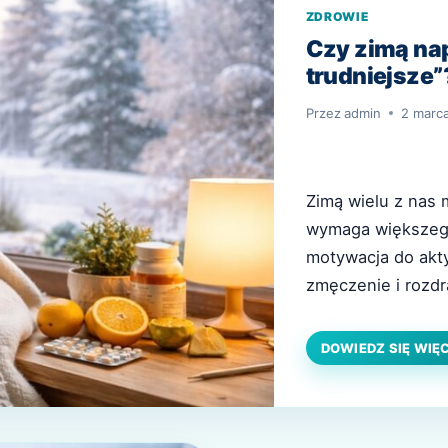
ZDROWIE
Czy zimą na
trudniejsze”?
Przez
admin
2 marc
Zimą wielu z nas
wymaga większego 
motywacja do akt
zmęczenie i rozdr
„wszystko jest trud
naszych nawyków? 
DOWIEDZ SIĘ WIĘ
środowiska, w kt