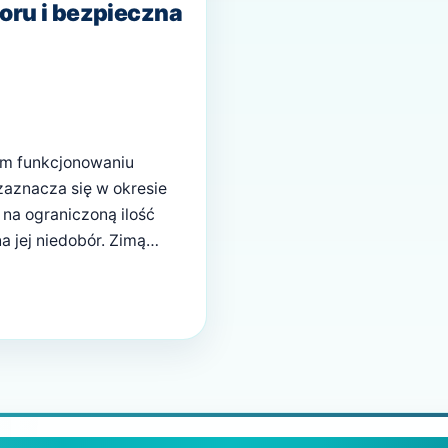
oru i bezpieczna
ym funkcjonowaniu
zaznacza się w okresie
na ograniczoną ilość
a jej niedobór. Zimą
imy odzież zakrywającą
st niewystarczająca….