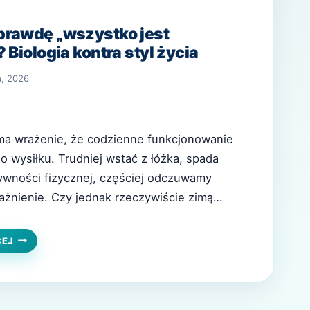
prawdę „wszystko jest
 Biologia kontra styl życia
a, 2026
 ma wrażenie, że codzienne funkcjonowanie
wysiłku. Trudniej wstać z łóżka, spada
ywności fizycznej, częściej odczuwamy
ażnienie. Czy jednak rzeczywiście zimą
niejsze”, czy to raczej efekt stylu życia i
Odpowiedź leży na styku biologii i
CZY
CEJ
ZIMĄ
órym funkcjonujemy. Z perspektywy zdrowia…
NAPRAWDĘ
„WSZYSTKO
JEST
TRUDNIEJSZE”?