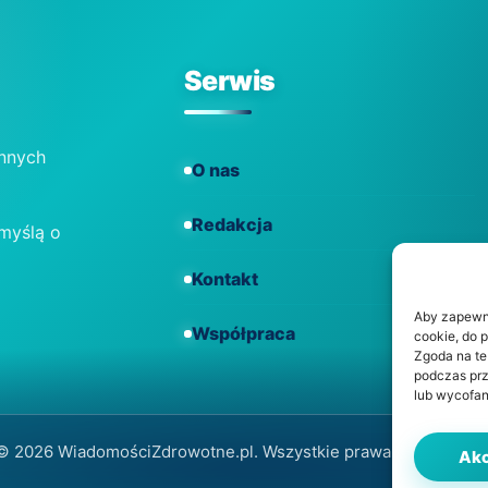
Serwis
ennych
O nas
Redakcja
 myślą o
Kontakt
Aby zapewnić
Współpraca
cookie, do 
Zgoda na te
podczas prz
lub wycofan
© 2026 WiadomościZdrowotne.pl. Wszystkie prawa zastrzeżone
Akc