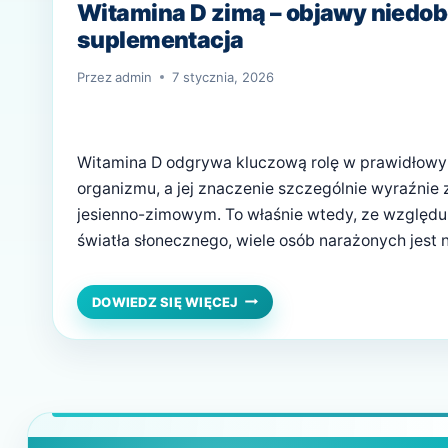
Witamina D zimą – objawy niedob
suplementacja
Przez
admin
7 stycznia, 2026
Witamina D odgrywa kluczową rolę w prawidłow
organizmu, a jej znaczenie szczególnie wyraźnie 
jesienno-zimowym. To właśnie wtedy, ze względu 
światła słonecznego, wiele osób narażonych jest n
rzadziej przebywamy na świeżym powietrzu, nos
niemal całe ciało, a synteza skórna witaminy D je
WITAMINA
DOWIEDZ SIĘ WIĘCEJ
D
ZIMĄ
–
OBJAWY
NIEDOBORU
I
BEZPIECZNA