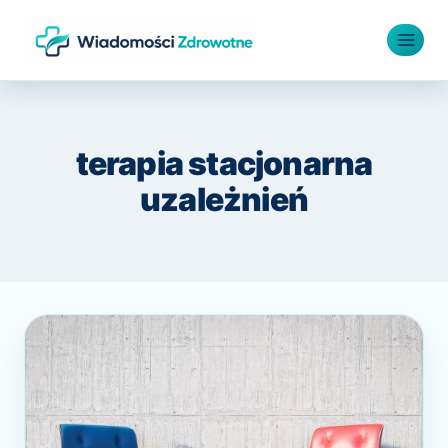
Przejdź
do
treści
terapia stacjonarna
uzależnień