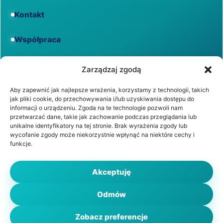
Kontakt
Współpraca
Informacje
Zarządzaj zgodą
Aby zapewnić jak najlepsze wrażenia, korzystamy z technologii, takich
jak pliki cookie, do przechowywania i/lub uzyskiwania dostępu do
Regulamin
informacji o urządzeniu. Zgoda na te technologie pozwoli nam
przetwarzać dane, takie jak zachowanie podczas przeglądania lub
unikalne identyfikatory na tej stronie. Brak wyrażenia zgody lub
Polityka prywatności
wycofanie zgody może niekorzystnie wpłynąć na niektóre cechy i
funkcje.
Polityka cookies
Akceptuję
Odmów
© 2026 WiadomościZdrowotne.pl. Wszystkie prawa
zastrzeżone.
Zobacz preferencje