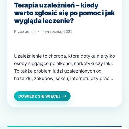
Terapia uzależnień – kiedy
warto zgłosić się po pomoc i jak
wygląda leczenie?
Przez
admin
4 września, 2025
Uzależnienie to choroba, która dotyka nie tylko
osoby sięgające po alkohol, narkotyki czy leki.
To także problem ludzi uzależnionych od
hazardu, zakupów, seksu, internetu czy pracy.
Choć wiele z tych zachowań przez lata było
bagatelizowanych lub wręcz społecznie
TERAPIA
DOWIEDZ SIĘ WIĘCEJ
UZALEŻNIEŃ
akceptowanych, dziś wiemy już jedno: każde
–
uzależnienie niesie realne konsekwencje –
KIEDY
psychiczne, fizyczne, społeczne i
WARTO
emocjonalne. I…
ZGŁOSIĆ