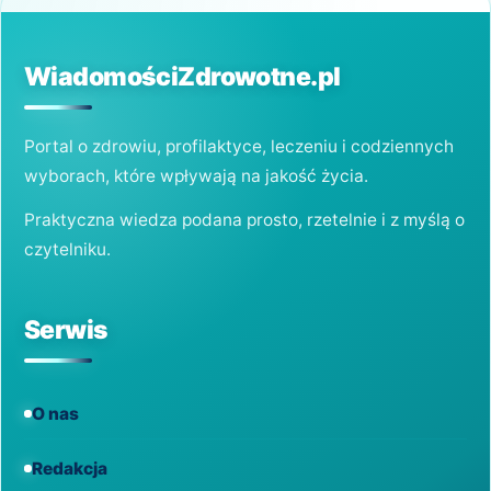
SIĘ
PO
POMOC
I
WiadomościZdrowotne.pl
JAK
WYGLĄDA
LECZENIE?
Portal o zdrowiu, profilaktyce, leczeniu i codziennych
wyborach, które wpływają na jakość życia.
Praktyczna wiedza podana prosto, rzetelnie i z myślą o
czytelniku.
Serwis
O nas
Redakcja