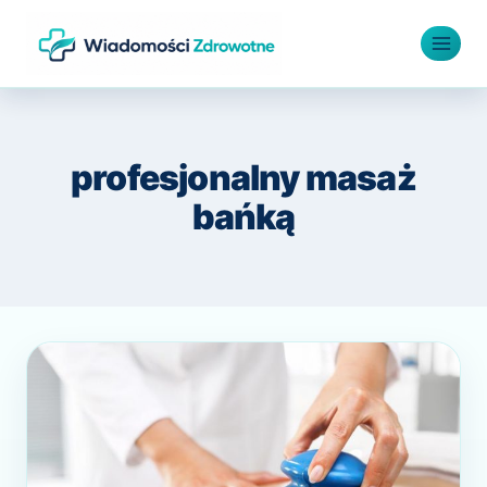
Przejdź
do
treści
profesjonalny masaż
bańką