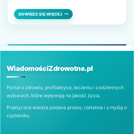
chińska! Efekty jej stosowania są
praktycznie natychmiastowe. Jeśli jesteś
BAŃKA
DOWIEDZ SIĘ WIĘCEJ
CHIŃSKA
ciekawa, jak działają bańki chiśnkie, dla kogo
–
są odpowiednie oraz jakie są
EFEKTY
STOSOWANIA
przeciwwskazania do ich stosowania –
koniecznie zapoznaj się…
WiadomościZdrowotne.pl
Portal o zdrowiu, profilaktyce, leczeniu i codziennych
wyborach, które wpływają na jakość życia.
Praktyczna wiedza podana prosto, rzetelnie i z myślą o
czytelniku.