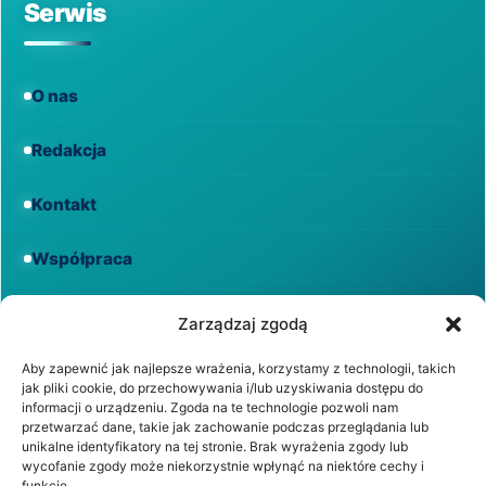
Serwis
O nas
Redakcja
Kontakt
Współpraca
Informacje
Zarządzaj zgodą
Aby zapewnić jak najlepsze wrażenia, korzystamy z technologii, takich
jak pliki cookie, do przechowywania i/lub uzyskiwania dostępu do
Regulamin
informacji o urządzeniu. Zgoda na te technologie pozwoli nam
przetwarzać dane, takie jak zachowanie podczas przeglądania lub
unikalne identyfikatory na tej stronie. Brak wyrażenia zgody lub
Polityka prywatności
wycofanie zgody może niekorzystnie wpłynąć na niektóre cechy i
funkcje.