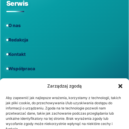
Serwis
O nas
Redakcja
Kontakt
Współpraca
Informacje
Zarządzaj zgodą
Aby zapewnić jak najlepsze wrażenia, korzystamy z technologii, takich
jak pliki cookie, do przechowywania i/lub uzyskiwania dostępu do
Regulamin
informacji o urządzeniu. Zgoda na te technologie pozwoli nam
przetwarzać dane, takie jak zachowanie podczas przeglądania lub
unikalne identyfikatory na tej stronie. Brak wyrażenia zgody lub
Polityka prywatności
wycofanie zgody może niekorzystnie wpłynąć na niektóre cechy i
funkcje.