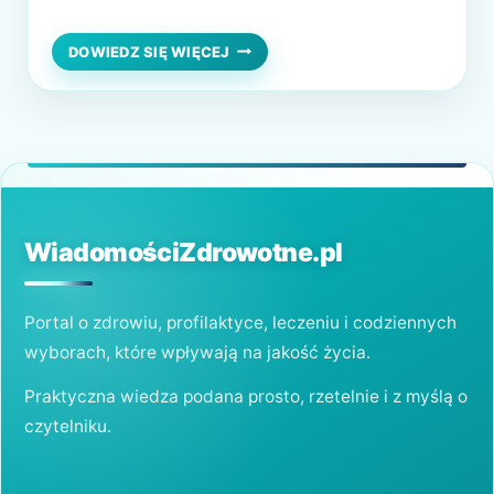
pełni kluczowe funkcje w organizmie.
Zdrowe tłuszcze wspierają pracę mózgu,
JAKIE
DOWIEDZ SIĘ WIĘCEJ
ZDROWE
serca, wpływają na poziom hormonów i
OLEJE
pomagają wchłaniać witaminy rozpuszczalne
I
TŁUSZCZE
w tłuszczach, takie jak A, D, E i K. Warto
WARTO
więc wiedzieć, które tłuszcze warto…
WYBIERAĆ?
WiadomościZdrowotne.pl
Portal o zdrowiu, profilaktyce, leczeniu i codziennych
wyborach, które wpływają na jakość życia.
Praktyczna wiedza podana prosto, rzetelnie i z myślą o
czytelniku.