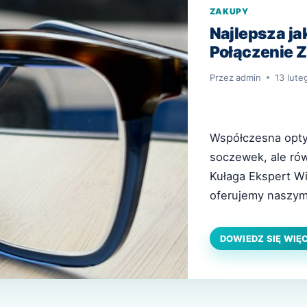
ZAKUPY
Najlepsza jak
Połączenie Z
Przez
admin
13 lute
Współczesna opty
soczewek, ale rów
Kułaga Ekspert Wi
oferujemy naszym 
precyzji ZEISS z
zestawienie to gw
DOWIEDZ SIĘ WIĘ
ponadczasowego d
elegancji ZEISS –