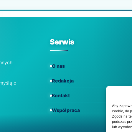
Serwis
ennych
O nas
Redakcja
 myślą o
Kontakt
Aby zapewnić
Współpraca
cookie, do 
Zgoda na te
podczas prz
lub wycofan