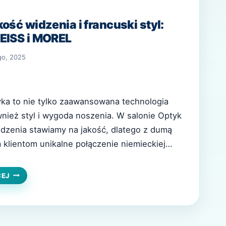
ość widzenia i francuski styl:
EISS i MOREL
go, 2025
ka to nie tylko zaawansowana technologia
nież styl i wygoda noszenia. W salonie Optyk
dzenia stawiamy na jakość, dlatego z dumą
klientom unikalne połączenie niemieckiej
 francuskim kunsztem oprawek MOREL. To
arancja perfekcyjnego widzenia oraz
NAJLEPSZA
CEJ
JAKOŚĆ
esignu. Doskonałe połączenie precyzji i
WIDZENIA
…
I
FRANCUSKI
STYL: