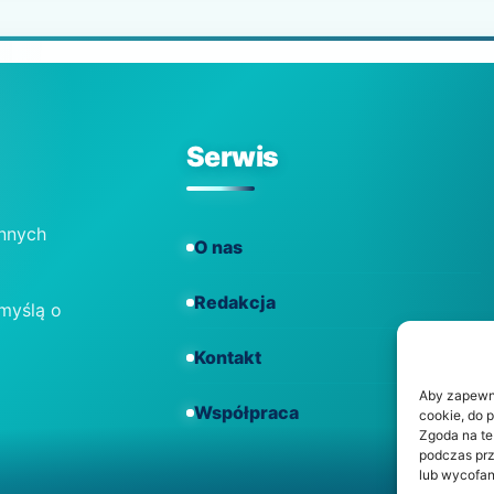
Serwis
ennych
O nas
Redakcja
 myślą o
Kontakt
Aby zapewnić
Współpraca
cookie, do 
Zgoda na te
podczas prz
lub wycofan