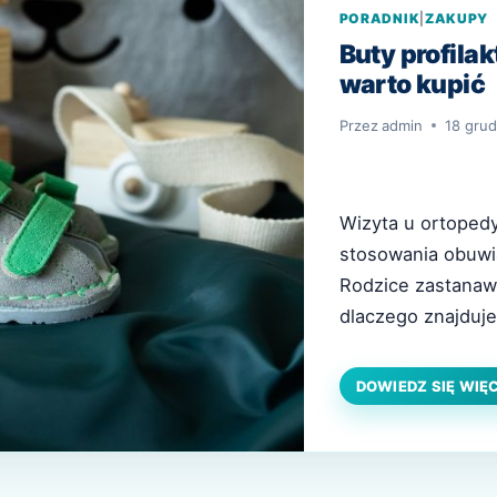
PORADNIK
|
ZAKUPY
Buty profil
warto kupić
Przez
admin
18 grud
Wizyta u ortopedy
stosowania obuwi
Rodzice zastanawi
dlaczego znajduje
mają omijać. Obca
obuwia profilaktyc
DOWIEDZ SIĘ WIĘ
Przyjrzymy się jeg