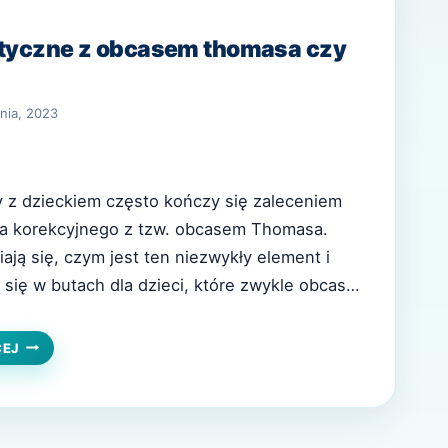
aktyczne z obcasem thomasa czy
nia, 2023
 z dzieckiem często kończy się zaleceniem
a korekcyjnego z tzw. obcasem Thomasa.
ają się, czym jest ten niezwykły element i
 się w butach dla dzieci, które zwykle obcasy
s Thomasa, innowacyjny i ceniony składnik
znego, zasługuje na bliższe przyjrzenie się.
BUTY
CEJ
PROFILAKTYCZNE
o roli i…
Z
OBCASEM
THOMASA
CZY