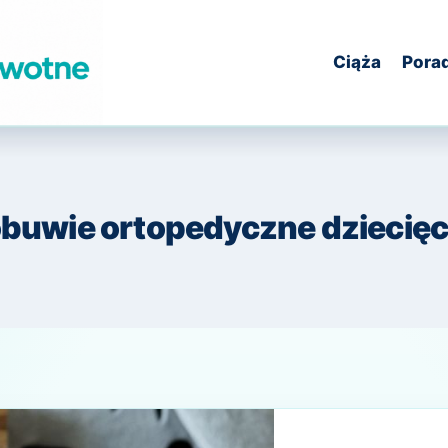
Ciąża
Pora
buwie ortopedyczne dziecię