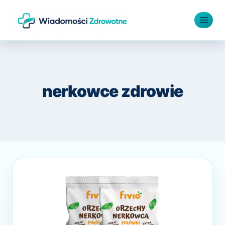
Przejdź
do
treści
nerkowce zdrowie