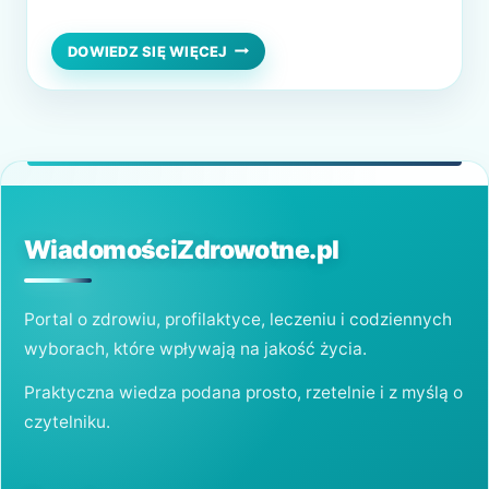
smak i chrupiącą konsystencję, ale także są
źródłem wielu wartości odżywczych.
ORZECHY
DOWIEDZ SIĘ WIĘCEJ
NERKOWCA:
Wartości odżywcze orzechów nerkowca
SMAK
Orzechy nerkowca są bogate w witaminy,
I
ZDROWIE
minerały oraz zdrowe tłuszcze. Zawierają
W
witaminę E, magnez, żelazo, cynk, a także
TWOJEJ
kwas foliowy….
KUCHNI
WiadomościZdrowotne.pl
Portal o zdrowiu, profilaktyce, leczeniu i codziennych
wyborach, które wpływają na jakość życia.
Praktyczna wiedza podana prosto, rzetelnie i z myślą o
czytelniku.