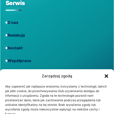
Serwis
O nas
Redakcja
Kontakt
Współpraca
Informacje
Zarządzaj zgodą
Aby zapewnić jak najlepsze wrażenia, korzystamy z technologii, takich
jak pliki cookie, do przechowywania i/lub uzyskiwania dostępu do
Regulamin
informacji o urządzeniu. Zgoda na te technologie pozwoli nam
przetwarzać dane, takie jak zachowanie podczas przeglądania lub
unikalne identyfikatory na tej stronie. Brak wyrażenia zgody lub
Polityka prywatności
wycofanie zgody może niekorzystnie wpłynąć na niektóre cechy i
funkcje.