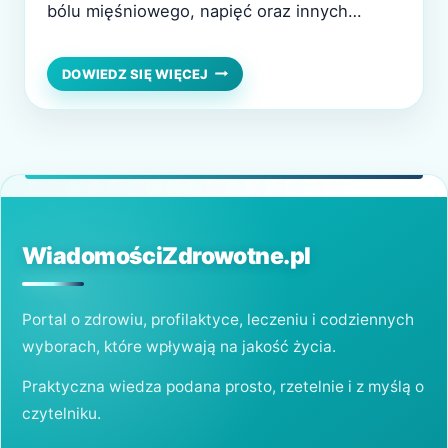
bólu mięśniowego, napięć oraz innych
dolegliwości związanych z układem ruchu.
Technika ta polega na wkłuwaniu cienkich
SUCHE
DOWIEDZ SIĘ WIĘCEJ
IGŁOWANIE
igieł w konkretne punkty ciała, co stymuluje
–
regenerację tkanek, zmniejsza napięcia i
CZYLI
SKUTECZNA
przynosi ulgę w przewlekłych bólach. W
METODA
artykule przedstawimy, czym jest suche…
LECZENIA
BÓLU
WiadomościZdrowotne.pl
Portal o zdrowiu, profilaktyce, leczeniu i codziennych
wyborach, które wpływają na jakość życia.
Praktyczna wiedza podana prosto, rzetelnie i z myślą o
czytelniku.