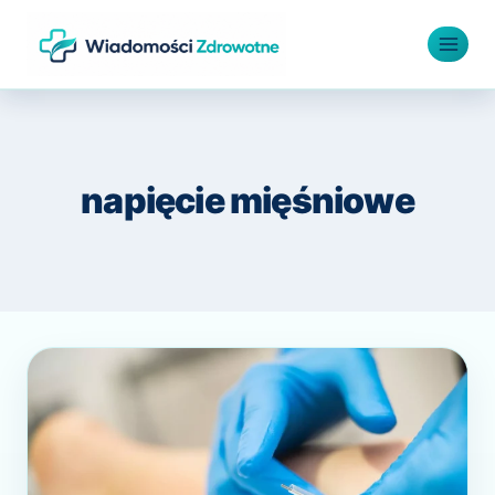
Przejdź
do
treści
napięcie mięśniowe