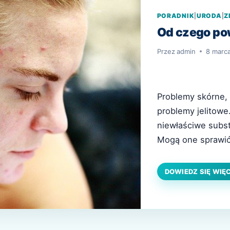
PORADNIK
|
URODA
|
Z
Od czego po
Przez
admin
8 marc
Problemy skórne,
problemy jelitowe
niewłaściwe subst
Mogą one sprawić,
inaczej mówiąc ró
występujące wągr
DOWIEDZ SIĘ WIĘ
skórne oznaczają