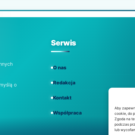
Serwis
ennych
O nas
Redakcja
 myślą o
Kontakt
Aby zapewnić
Współpraca
cookie, do 
Zgoda na te
podczas prz
lub wycofan