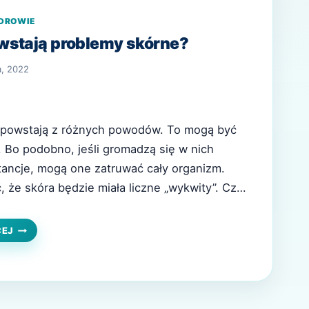
DROWIE
wstają problemy skórne?
a, 2022
 powstają z różnych powodów. To mogą być
. Bo podobno, jeśli gromadzą się w nich
ancje, mogą one zatruwać cały organizm.
 że skóra będzie miała liczne „wykwity”. Czyli
żnego typu krostki, zaczerwienienia, czy
y. Co oznaczają zmiany na skórze? Zmiany na
OD
CEJ
CZEGO
, że w…
POWSTAJĄ
PROBLEMY
SKÓRNE?