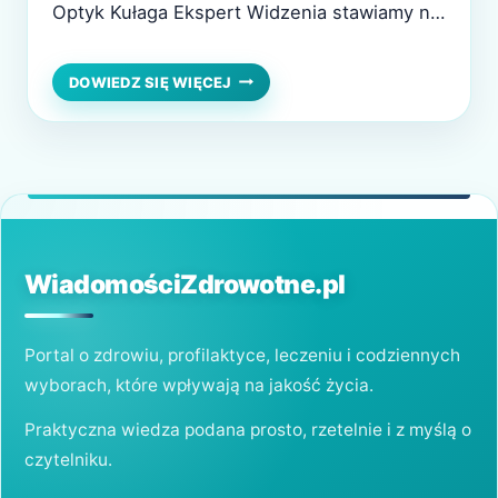
Optyk Kułaga Ekspert Widzenia stawiamy na
jakość, dlatego z dumą oferujemy naszym
klientom unikalne połączenie niemieckiej
NAJLEPSZA
DOWIEDZ SIĘ WIĘCEJ
JAKOŚĆ
precyzji ZEISS z francuskim kunsztem
WIDZENIA
oprawek MOREL. To zestawienie to
I
FRANCUSKI
gwarancja perfekcyjnego widzenia oraz
STYL:
ponadczasowego designu. Doskonałe
POŁĄCZENIE
połączenie precyzji i elegancji ZEISS –…
ZEISS
I
MOREL
WiadomościZdrowotne.pl
Portal o zdrowiu, profilaktyce, leczeniu i codziennych
wyborach, które wpływają na jakość życia.
Praktyczna wiedza podana prosto, rzetelnie i z myślą o
czytelniku.