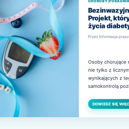
CHOROBY
|
PORADNI
Bezinwazyjn
Projekt, któ
życia diabe
Przez
Informacja pras
Osoby chorujące 
nie tylko z liczny
wynikających z te
samokontrolą poz
stało się komfor
cukru. Dużą nadzi
DOWIEDZ SIĘ WIĘ
obecnie przez Ce