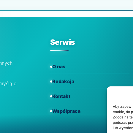
Serwis
ennych
O nas
Redakcja
 myślą o
Kontakt
Aby zapewnić
Współpraca
cookie, do 
Zgoda na te
podczas prz
lub wycofan