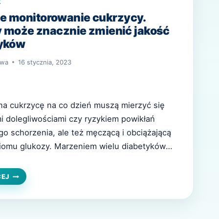
K
e monitorowanie cukrzycy.
ry może znacznie zmienić jakość
tyków
owa
16 stycznia, 2023
na cukrzycę na co dzień muszą mierzyć się
mi dolegliwościami czy ryzykiem powikłań
go schorzenia, ale też męczącą i obciążającą
iomu glukozy. Marzeniem wielu diabetyków
towe urządzenie do bezinwazyjnego pomiaru
eję przynosi im ważny projekt realizowany
BEZINWAZYJNE
CEJ
MONITOROWANIE
ntrum Badań i Rozwoju Technologii…
CUKRZYCY.
PROJEKT,
KTÓRY