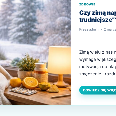
ZDROWIE
Czy zimą na
trudniejsze”?
Przez
admin
2 marc
Zimą wielu z nas
wymaga większego 
motywacja do akt
zmęczenie i rozdr
„wszystko jest trud
naszych nawyków? 
DOWIEDZ SIĘ WIĘ
środowiska, w kt