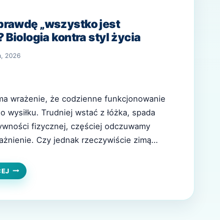
prawdę „wszystko jest
 Biologia kontra styl życia
a, 2026
 ma wrażenie, że codzienne funkcjonowanie
wysiłku. Trudniej wstać z łóżka, spada
ywności fizycznej, częściej odczuwamy
ażnienie. Czy jednak rzeczywiście zimą
niejsze”, czy to raczej efekt stylu życia i
Odpowiedź leży na styku biologii i
CZY
CEJ
ZIMĄ
órym funkcjonujemy. Z perspektywy zdrowia…
NAPRAWDĘ
„WSZYSTKO
JEST
TRUDNIEJSZE”?