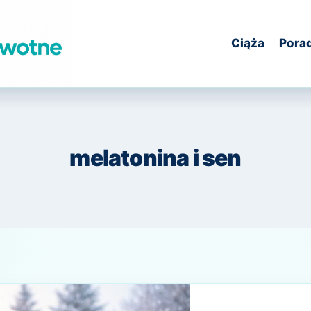
Ciąża
Pora
melatonina i sen