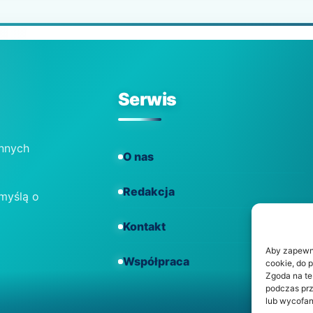
Serwis
ennych
O nas
Redakcja
 myślą o
Kontakt
Aby zapewnić
Współpraca
cookie, do 
Zgoda na te
podczas prz
lub wycofan