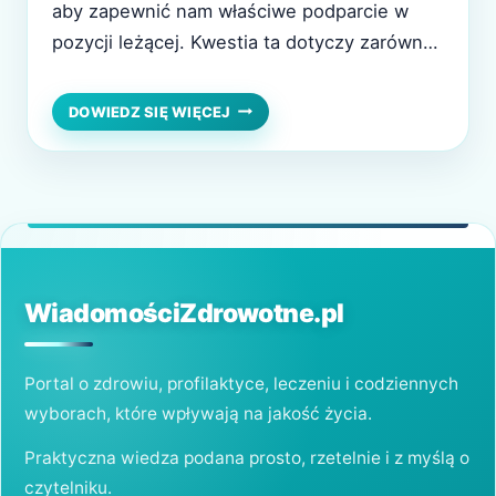
aby zapewnić nam właściwe podparcie w
pozycji leżącej. Kwestia ta dotyczy zarówno
kręgosłupa, jak i całej sylwetki użytkownika.
Na współczesnym rynku znajdziemy wiele
CZY
DOWIEDZ SIĘ WIĘCEJ
DZIĘKI
różnych modeli, w tym materace SleepMed,
ODPOWIEDNIO
które są szczególnie polecane osobom
DOBRANEMU
MATERACOWI
zmagającym się z problemami zdrowotnymi.
POZBĘDZIEMY
Dlaczego? Dobry materac do…
SIĘ
NASZYCH
PROBLEMÓW
ZDROWOTNYCH?
WiadomościZdrowotne.pl
Portal o zdrowiu, profilaktyce, leczeniu i codziennych
wyborach, które wpływają na jakość życia.
Praktyczna wiedza podana prosto, rzetelnie i z myślą o
czytelniku.