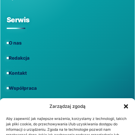
Serwis
O nas
Redakcja
Kontakt
Współpraca
Informacje
Zarządzaj zgodą
Aby zapewnić jak najlepsze wrażenia, korzystamy z technologii, takich
jak pliki cookie, do przechowywania i/lub uzyskiwania dostępu do
Regulamin
informacji o urządzeniu. Zgoda na te technologie pozwoli nam
przetwarzać dane, takie jak zachowanie podczas przeglądania lub