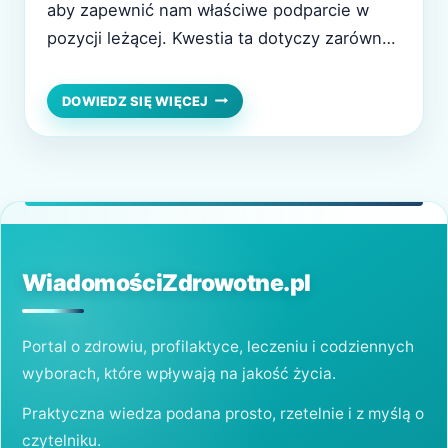
aby zapewnić nam właściwe podparcie w
pozycji leżącej. Kwestia ta dotyczy zarówno
kręgosłupa, jak i całej sylwetki użytkownika.
Na współczesnym rynku znajdziemy wiele
CZY
DOWIEDZ SIĘ WIĘCEJ
DZIĘKI
różnych modeli, w tym materace SleepMed,
ODPOWIEDNIO
które są szczególnie polecane osobom
DOBRANEMU
MATERACOWI
zmagającym się z problemami zdrowotnymi.
POZBĘDZIEMY
Dlaczego? Dobry materac do…
SIĘ
NASZYCH
PROBLEMÓW
ZDROWOTNYCH?
WiadomościZdrowotne.pl
Portal o zdrowiu, profilaktyce, leczeniu i codziennych
wyborach, które wpływają na jakość życia.
Praktyczna wiedza podana prosto, rzetelnie i z myślą o
czytelniku.