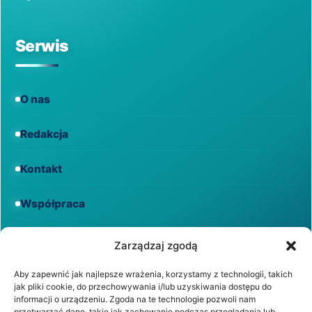
Serwis
O nas
Redakcja
Kontakt
Współpraca
Informacje
Zarządzaj zgodą
Aby zapewnić jak najlepsze wrażenia, korzystamy z technologii, takich
jak pliki cookie, do przechowywania i/lub uzyskiwania dostępu do
Regulamin
informacji o urządzeniu. Zgoda na te technologie pozwoli nam
przetwarzać dane, takie jak zachowanie podczas przeglądania lub