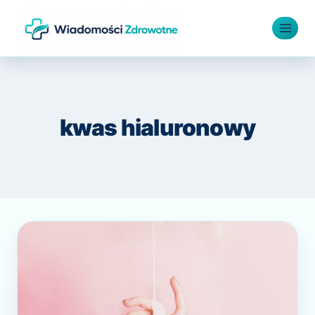
Przejdź
do
treści
kwas hialuronowy