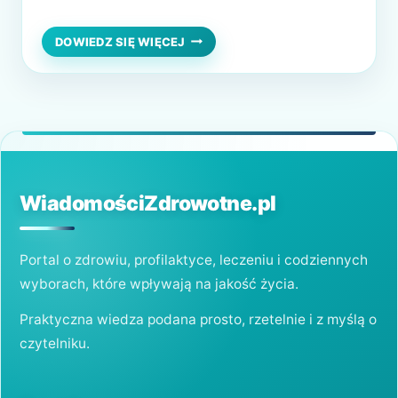
skórę jest efektywne jej nawilżanie. Lecz jak
to zrobić? Poza różnego rodzaju kremami
NATURALNY
DOWIEDZ SIĘ WIĘCEJ
ZWIĄZEK
można również użyć kwasu hialuronowego.
NA
Jest to substancja, która naturalnie
PIĘKNIEJSZĄ
SKÓRĘ
występuje w organizmie…
WiadomościZdrowotne.pl
Portal o zdrowiu, profilaktyce, leczeniu i codziennych
wyborach, które wpływają na jakość życia.
Praktyczna wiedza podana prosto, rzetelnie i z myślą o
czytelniku.