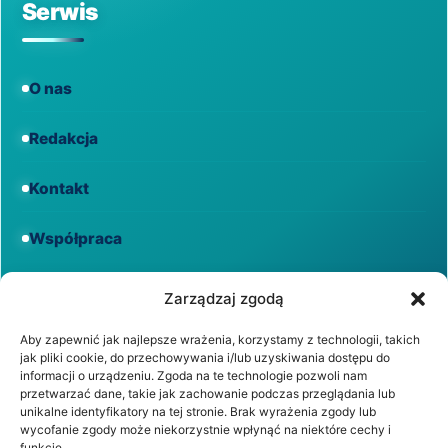
Serwis
O nas
Redakcja
Kontakt
Współpraca
Informacje
Zarządzaj zgodą
Aby zapewnić jak najlepsze wrażenia, korzystamy z technologii, takich
jak pliki cookie, do przechowywania i/lub uzyskiwania dostępu do
Regulamin
informacji o urządzeniu. Zgoda na te technologie pozwoli nam
przetwarzać dane, takie jak zachowanie podczas przeglądania lub
unikalne identyfikatory na tej stronie. Brak wyrażenia zgody lub
Polityka prywatności
wycofanie zgody może niekorzystnie wpłynąć na niektóre cechy i
funkcje.