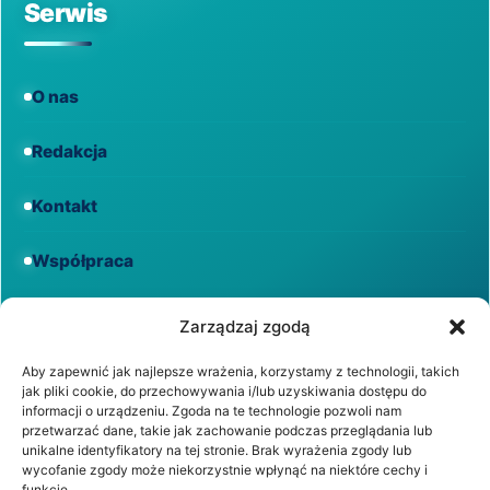
Serwis
O nas
Redakcja
Kontakt
Współpraca
Informacje
Zarządzaj zgodą
Aby zapewnić jak najlepsze wrażenia, korzystamy z technologii, takich
jak pliki cookie, do przechowywania i/lub uzyskiwania dostępu do
Regulamin
informacji o urządzeniu. Zgoda na te technologie pozwoli nam
przetwarzać dane, takie jak zachowanie podczas przeglądania lub
unikalne identyfikatory na tej stronie. Brak wyrażenia zgody lub
Polityka prywatności
wycofanie zgody może niekorzystnie wpłynąć na niektóre cechy i
funkcje.