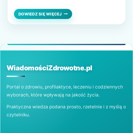
niedawna stała się również popularnym
składnikiem suplementów diety w postaci
KURKUMA
DOWIEDZ SIĘ WIĘCEJ
W
tabletek. Ale czy warto stosować kurkumę w
TABLETKACH
tabletkach? Czy ma rzeczywiste korzyści
–
CZY
zdrowotne? W tym artykule przyjrzymy się
WARTO
bliżej temu zagadnieniu. Kurkuma – co…
STOSOWAĆ?
WiadomościZdrowotne.pl
Portal o zdrowiu, profilaktyce, leczeniu i codziennych
wyborach, które wpływają na jakość życia.
Praktyczna wiedza podana prosto, rzetelnie i z myślą o
czytelniku.