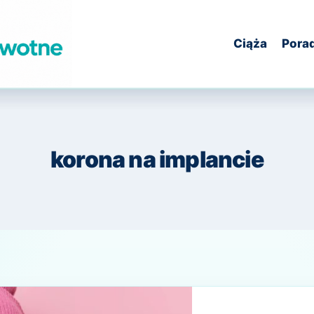
Ciąża
Pora
korona na implancie