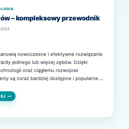
OLOGIA
bów – kompleksowy przewodnik
 2024
tanowią nowoczesne i efektywne rozwiązanie
raciły jednego lub więcej zębów. Dzięki
chnologii oraz ciągłemu rozwojowi
anty są coraz bardziej dostępne i popularne.
jaśnimy, czym są implanty zębów, jakie są ich
gląda proces ich zakładania. Co to są implanty
IMPLANTY
CEJ
ZĘBÓW
 i skład…
–
KOMPLEKSOWY
PRZEWODNIK