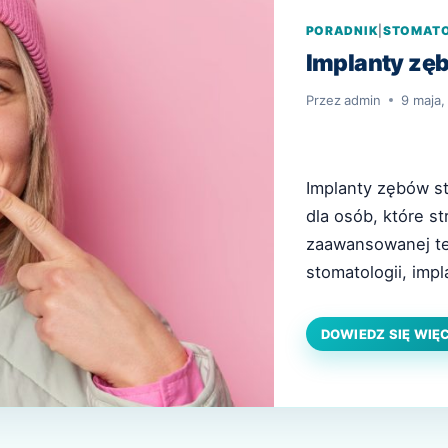
PORADNIK
|
STOMAT
Implanty zę
Przez
admin
9 maja,
Implanty zębów s
dla osób, które st
zaawansowanej te
stomatologii, impl
W tym artykule wy
zalety oraz jak wy
DOWIEDZ SIĘ WIĘ
zębowe? Definicja