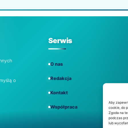
Serwis
ennych
O nas
Redakcja
 myślą o
Kontakt
Aby zapewnić
Współpraca
cookie, do 
Zgoda na te
podczas prz
lub wycofan