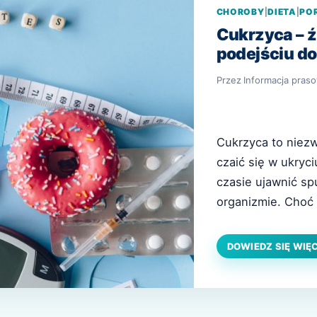
CHOROBY
|
DIETA
|
PO
Cukrzyca – 
podejściu do
Przez
Informacja pras
Cukrzyca to niez
czaić się w ukryc
czasie ujawnić sp
organizmie. Choć n
to przyjmuje się, 
kierunku zdiagnoz
DOWIEDZ SIĘ WIĘ