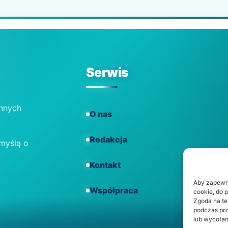
Serwis
ennych
O nas
Redakcja
 myślą o
Kontakt
Aby zapewnić
Współpraca
cookie, do 
Zgoda na te
podczas prz
lub wycofan