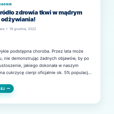
RADNIK
źródło zdrowia tkwi w mądrym
 odżywiania!
owa
19 grudnia, 2022
wykle podstępna choroba. Przez lata może
iu, nie demonstrując żadnych objawów, by po
ustoszenie, jakiego dokonała w naszym
a cukrzycę cierpi oficjalnie ok. 5% populacji,
że co najmniej drugie tyle nawet nie jest w tym
owane. Jak rozpoznać chorobę i co robić,…
CUKRZYCA
CEJ
–
ŹRÓDŁO
ZDROWIA
TKWI
W