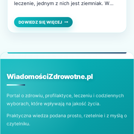
leczenie, jednym z nich jest ziemniak. W
artykule przedstawiamy, jak działa ziemniak
na hemoroidy i jakie korzyści można z niego
JAK
DOWIEDZ SIĘ WIĘCEJ
DZIAŁA
czerpać. Przedstawimy także inne naturalne
ZIEMNIAK
sposoby. Czym właściwie są hemoroidy?
NA
HEMOROIDY?
Hemoroidy to naczyniowe guzki, które
DOMOWE
rozwijają się w…
SPOSOBY
ICH
POZBYCIE
SIĘ!
WiadomościZdrowotne.pl
Portal o zdrowiu, profilaktyce, leczeniu i codziennych
wyborach, które wpływają na jakość życia.
Praktyczna wiedza podana prosto, rzetelnie i z myślą o
czytelniku.