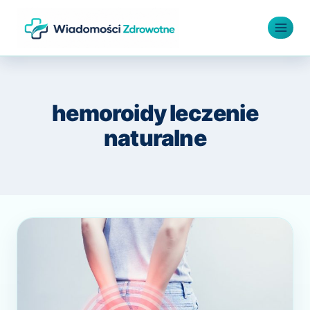
Przejdź
do
treści
hemoroidy leczenie
naturalne