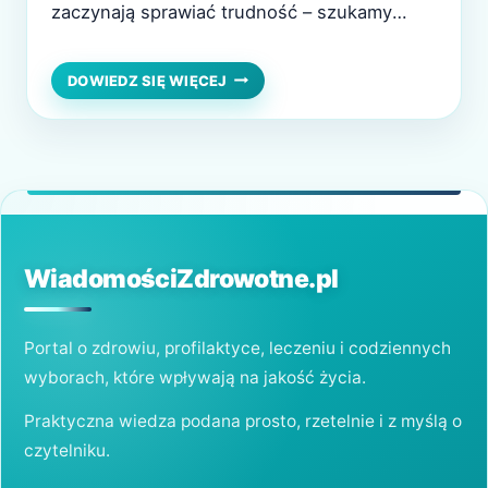
zaczynają sprawiać trudność – szukamy
rozwiązania, które przywróci sprawność i
komfort życia. Rehabilitacja Warszawa to
REHABILITACJA
DOWIEDZ SIĘ WIĘCEJ
WARSZAWA
kompleksowy proces odzyskiwania i
–
budowania sprawności, który łączy wiedzę
DROGA
OD
kliniczną, nowoczesne technologie i terapię
BÓLU
dostosowaną do konkretnego przypadku. To
DO
coś więcej niż ćwiczenia – to plan…
SPRAWNOŚCI
Z
INDYWIDUALNYM
WiadomościZdrowotne.pl
PODEJŚCIEM
Portal o zdrowiu, profilaktyce, leczeniu i codziennych
wyborach, które wpływają na jakość życia.
Praktyczna wiedza podana prosto, rzetelnie i z myślą o
czytelniku.