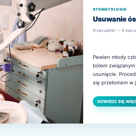
STOMATOLOGIA
Usuwanie ós
Przez
admin
8 marc
Pewien młody czł
bólem związanym 
usunięcie. Proced
się przełomem w j
poprawiając jakość
jak ważne jest zr
DOWIEDZ SIĘ WIĘ
naszym ustroju i 