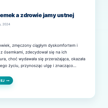
emek a zdrowie jamy ustnej
a, 2024
owiek, zmęczony ciągłym dyskomfortem i
z ósemkami, zdecydował się na ich
ura, choć wydawała się przerażająca, okazała
ego życiu, przynosząc ulgę i znacząco
 zdrowia jamy ustnej. Ta historia pokazuje,
ozumienie roli, jaką ósemki odgrywają w
USUWANIE
CEJ
ÓSEMEK
dlaczego ich ekstrakcja może…
A
ZDROWIE
JAMY
USTNEJ