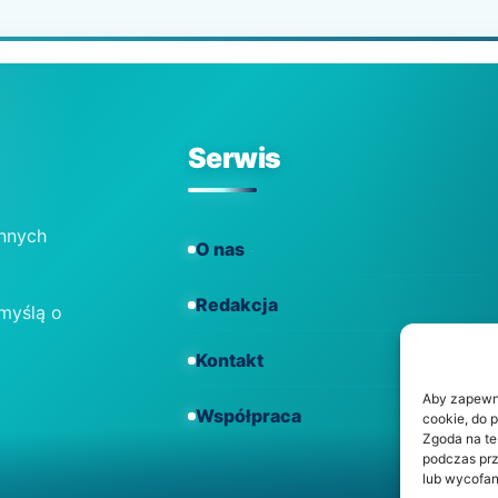
Serwis
ennych
O nas
Redakcja
 myślą o
Kontakt
Aby zapewnić
Współpraca
cookie, do 
Zgoda na te
podczas prz
lub wycofan