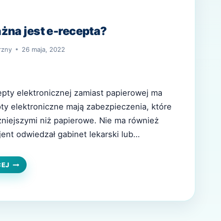
żna jest e-recepta?
rzny
26 maja, 2022
epty elektronicznej zamiast papierowej ma
pty elektroniczne mają zabezpieczenia, które
zniejszymi niż papierowe. Nie ma również
jent odwiedzał gabinet lekarski lub
ieważ może po prostu umówić się na
otrzymać receptę na niezbędne leki. Czy e-
JAK
CEJ
DŁUGO
ny termin realizacji? Jak zrealizować e-
WAŻNA
JEST
E-
RECEPTA?