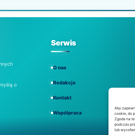
Serwis
ennych
O nas
Redakcja
 myślą o
Kontakt
Aby zapewnić
Współpraca
cookie, do 
Zgoda na te
podczas prz
lub wycofan