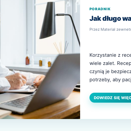
PORADNIK
Jak długo wa
Przez
Material zewnet
Korzystanie z rec
wiele zalet. Rece
czynią je bezpiec
potrzeby, aby pac
przychodnię, pon
teleporadę, żeby 
DOWIEDZ SIĘ WIĘ
recepta ma określo
receptę? Co to…