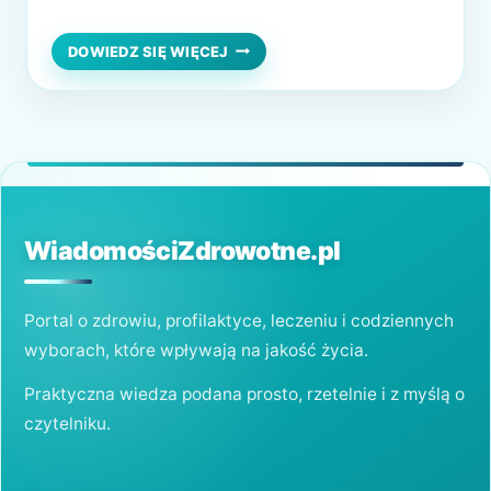
Nie ma również potrzeby, aby pacjent
odwiedzał gabinet lekarski lub przychodnię,
JAK
DOWIEDZ SIĘ WIĘCEJ
DŁUGO
ponieważ może po prostu umówić się na
WAŻNA
teleporadę, żeby otrzymać receptę na
JEST
E-
niezbędne leki. Czy e-recepta ma określony
RECEPTA?
termin realizacji? Jak zrealizować e-receptę?
Co to…
WiadomościZdrowotne.pl
Portal o zdrowiu, profilaktyce, leczeniu i codziennych
wyborach, które wpływają na jakość życia.
Praktyczna wiedza podana prosto, rzetelnie i z myślą o
czytelniku.