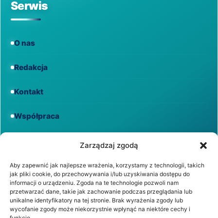
Serwis
O nas
Redakcja
Kontakt
Współpraca
Informacje
Zarządzaj zgodą
Aby zapewnić jak najlepsze wrażenia, korzystamy z technologii, takich
jak pliki cookie, do przechowywania i/lub uzyskiwania dostępu do
Regulamin
informacji o urządzeniu. Zgoda na te technologie pozwoli nam
przetwarzać dane, takie jak zachowanie podczas przeglądania lub
unikalne identyfikatory na tej stronie. Brak wyrażenia zgody lub
Polityka prywatności
wycofanie zgody może niekorzystnie wpłynąć na niektóre cechy i
funkcje.