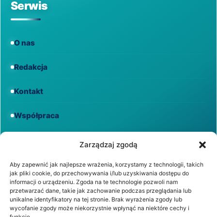
Serwis
O nas
Redakcja
Kontakt
Współpraca
Informacje
Zarządzaj zgodą
Aby zapewnić jak najlepsze wrażenia, korzystamy z technologii, takich
jak pliki cookie, do przechowywania i/lub uzyskiwania dostępu do
Regulamin
informacji o urządzeniu. Zgoda na te technologie pozwoli nam
przetwarzać dane, takie jak zachowanie podczas przeglądania lub
unikalne identyfikatory na tej stronie. Brak wyrażenia zgody lub
Polityka prywatności
wycofanie zgody może niekorzystnie wpłynąć na niektóre cechy i
funkcje.