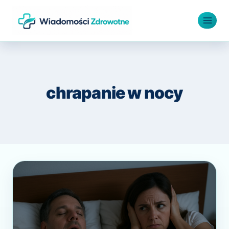
Przejdź
do
treści
chrapanie w nocy