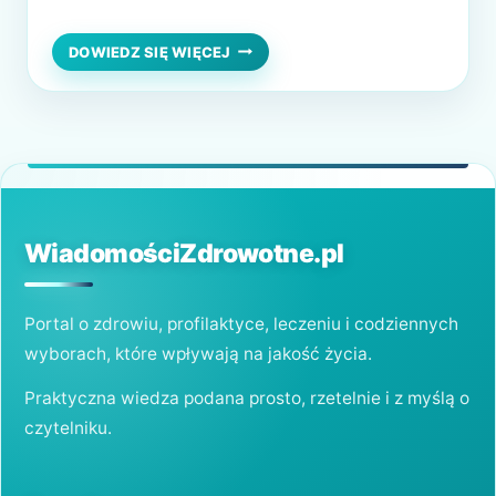
poważniejszych zaburzeń zdrowotnych. W
artykule przyjrzymy się przyczynom
CHRAPANIE
DOWIEDZ SIĘ WIĘCEJ
–
chrapania, jego skutkom oraz sposobom, jak
NIEPOZORNY
skutecznie sobie z nim radzić. Dlaczego
OBJAW,
KTÓRY
chrapiemy? – główne przyczyny Chrapanie
MOŻE
powstaje w wyniku wibracji tkanek…
ZAGRAŻAĆ
ZDROWIU
WiadomościZdrowotne.pl
Portal o zdrowiu, profilaktyce, leczeniu i codziennych
wyborach, które wpływają na jakość życia.
Praktyczna wiedza podana prosto, rzetelnie i z myślą o
czytelniku.