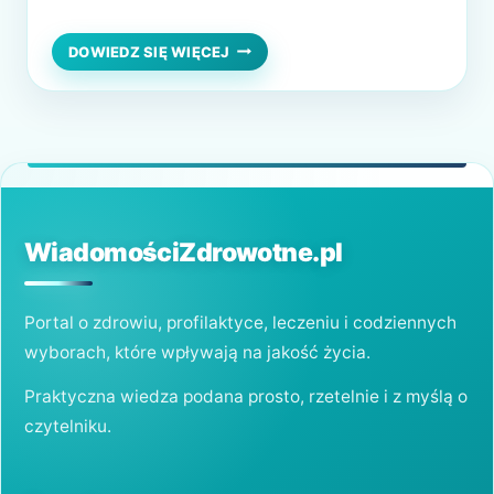
okazała się przełomem w jego życiu,
przynosząc ulgę i znacząco poprawiając
USUWANIE
DOWIEDZ SIĘ WIĘCEJ
ÓSEMEK
jakość zdrowia jamy ustnej. Ta historia
A
pokazuje, jak ważne jest zrozumienie roli,
ZDROWIE
JAMY
jaką ósemki odgrywają w naszym ustroju i
USTNEJ
dlaczego ich ekstrakcja może…
WiadomościZdrowotne.pl
Portal o zdrowiu, profilaktyce, leczeniu i codziennych
wyborach, które wpływają na jakość życia.
Praktyczna wiedza podana prosto, rzetelnie i z myślą o
czytelniku.