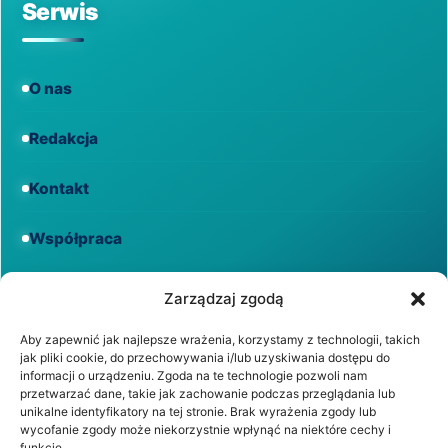
Serwis
O nas
Redakcja
Kontakt
Współpraca
Informacje
Zarządzaj zgodą
Aby zapewnić jak najlepsze wrażenia, korzystamy z technologii, takich
jak pliki cookie, do przechowywania i/lub uzyskiwania dostępu do
Regulamin
informacji o urządzeniu. Zgoda na te technologie pozwoli nam
przetwarzać dane, takie jak zachowanie podczas przeglądania lub
unikalne identyfikatory na tej stronie. Brak wyrażenia zgody lub
Polityka prywatności
wycofanie zgody może niekorzystnie wpłynąć na niektóre cechy i
funkcje.