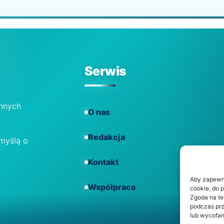
Serwis
ennych
O nas
Redakcja
 myślą o
Kontakt
Aby zapewnić
Współpraca
cookie, do 
Zgoda na te
podczas prz
lub wycofan