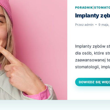
PORADNIK
|
STOMAT
Implanty zę
Przez
admin
9 maja,
Implanty zębów s
dla osób, które st
zaawansowanej te
stomatologii, impl
W tym artykule wy
zalety oraz jak wy
DOWIEDZ SIĘ WIĘ
zębowe? Definicja