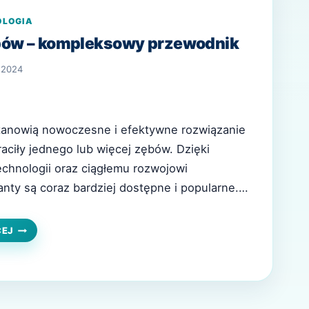
OLOGIA
bów – kompleksowy przewodnik
 2024
tanowią nowoczesne i efektywne rozwiązanie
raciły jednego lub więcej zębów. Dzięki
chnologii oraz ciągłemu rozwojowi
anty są coraz bardziej dostępne i popularne.
jaśnimy, czym są implanty zębów, jakie są ich
gląda proces ich zakładania. Co to są implanty
IMPLANTY
CEJ
ZĘBÓW
 i skład…
–
KOMPLEKSOWY
PRZEWODNIK