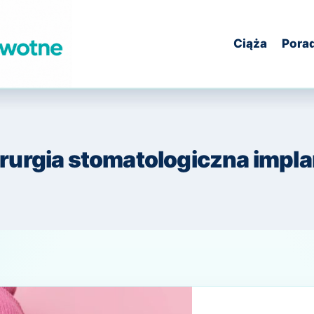
Ciąża
Pora
irurgia stomatologiczna impla