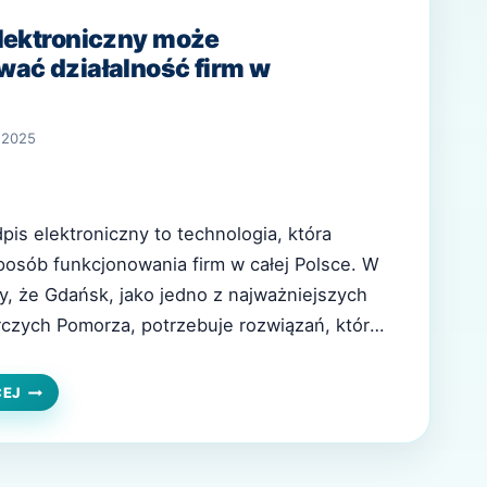
lektroniczny może
ać działalność firm w
 2025
pis elektroniczny to technologia, która
posób funkcjonowania firm w całej Polsce. W
y, że Gdańsk, jako jedno z najważniejszych
czych Pomorza, potrzebuje rozwiązań, które
m cyfrowej transformacji. Dlatego oferujemy
ieczne narzędzia, dzięki którym firmy z
JAK
CEJ
PODPIS
łać szybciej, skuteczniej i zgodnie z
ELEKTRONICZNY
gami prawnymi….
MOŻE
ZOPTYMALIZOWAĆ