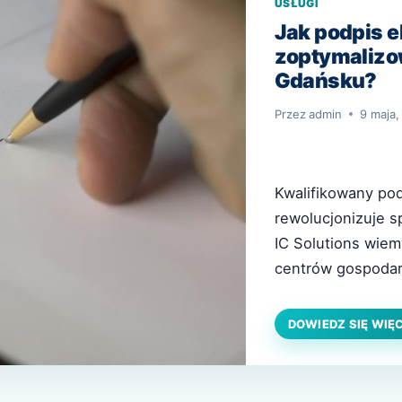
USŁUGI
Jak podpis e
zoptymalizow
Gdańsku?
Przez
admin
9 maja,
Kwalifikowany pod
rewolucjonizuje s
IC Solutions wiem
centrów gospodar
nadążają za tempe
nowoczesne i bezp
DOWIEDZ SIĘ WIĘ
Gdańska mogą dzia
aktualnymi wymo