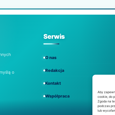
Serwis
ennych
O nas
Redakcja
 myślą o
Kontakt
Aby zapewnić
Współpraca
cookie, do 
Zgoda na te
podczas prz
lub wycofan