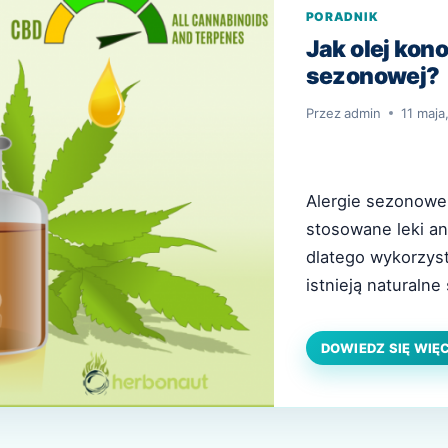
PORADNIK
Jak olej kon
sezonowej?
Przez
admin
11 maja
Alergie sezonowe 
stosowane leki an
dlatego wykorzys
istnieją naturaln
takie jak olej kon
i miejscowe w pos
DOWIEDZ SIĘ WIĘ
wywołują skutki u