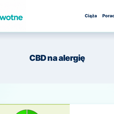
Ciąża
Pora
CBD na alergię