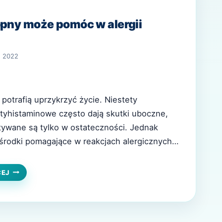
opny może pomóc w alergii
, 2022
potrafią uprzykrzyć życie. Niestety
tyhistaminowe często dają skutki uboczne,
tywane są tylko w ostateczności. Jednak
e środki pomagające w reakcjach alergicznych
opny. Leki na alergie zarówno te doustne, jak
taci sprayów do nosa lub kropli często
JAK
CEJ
OLEJ
boczne u osób je stosujących. Takie objawy…
KONOPNY
MOŻE
POMÓC
W