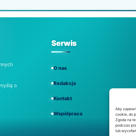
Serwis
ennych
O nas
Redakcja
 myślą o
Kontakt
Aby zapewnić
Współpraca
cookie, do 
Zgoda na te
podczas prz
lub wycofan