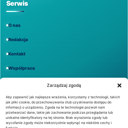
Serwis
O nas
Redakcja
Kontakt
Współpraca
Informacje
Zarządzaj zgodą
Aby zapewnić jak najlepsze wrażenia, korzystamy z technologii, takich
jak pliki cookie, do przechowywania i/lub uzyskiwania dostępu do
Regulamin
informacji o urządzeniu. Zgoda na te technologie pozwoli nam
przetwarzać dane, takie jak zachowanie podczas przeglądania lub
unikalne identyfikatory na tej stronie. Brak wyrażenia zgody lub
Polityka prywatności
wycofanie zgody może niekorzystnie wpłynąć na niektóre cechy i
funkcje.