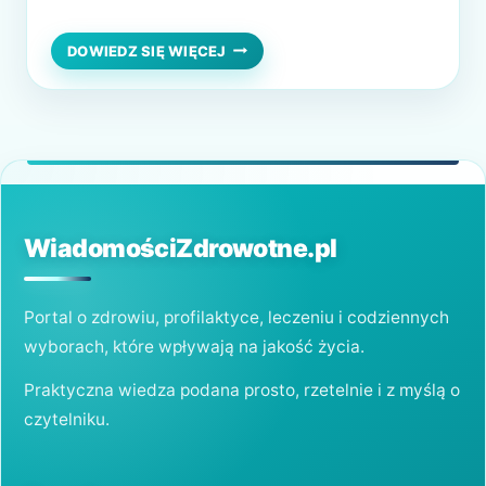
tylko młodzi, ale i seniorzy w różnym
stadium chorobowym. Przyjmuje się je w
DLACZEGO
DOWIEDZ SIĘ WIĘCEJ
WARTO
różnej postaci, od czego też zależy
STOSOWAĆ
zawartość CBD np. w olejku CBD czy suszu
OLEJKI
CBD?
konopnym. Należy podkreślić, że są
substancją…
WiadomościZdrowotne.pl
Portal o zdrowiu, profilaktyce, leczeniu i codziennych
wyborach, które wpływają na jakość życia.
Praktyczna wiedza podana prosto, rzetelnie i z myślą o
czytelniku.